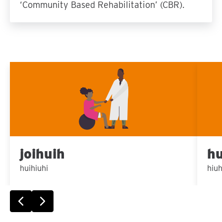
‘Community Based Rehabilitation’ (CBR).
Speel
video
af
Sla carousel over
joihuih
hu
huihiuhi
hiuh
Vorige slide
Volgende slide