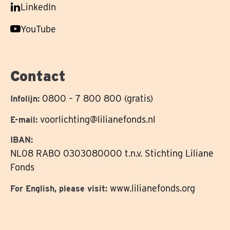
Volg
LinkedIn
op
ons
Volg
YouTube
op
ons
op
Contact
0800 – 7 800 800 (gratis)
Infolijn:
voorlichting@lilianefonds.nl
E-mail:
IBAN:
NL08 RABO 0303080000 t.n.v. Stichting Liliane
Fonds
www.lilianefonds.org
For English, please visit: