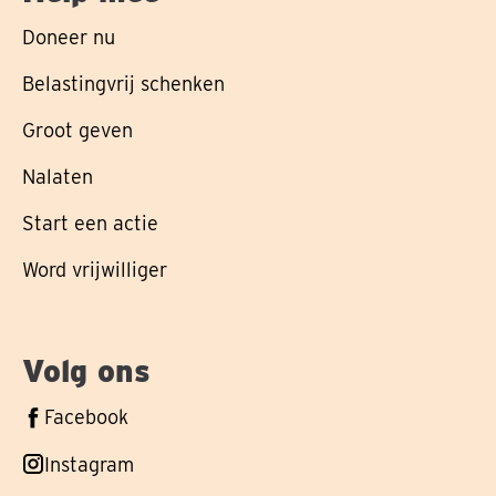
Doneer nu
Belastingvrij schenken
Groot geven
Nalaten
Start een actie
Word vrijwilliger
Volg ons
Volg
Facebook
ons
Volg
Instagram
op
ons