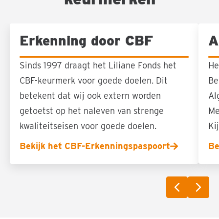
Erkenning door CBF
A
Sla carousel over
Sinds 1997 draagt het Liliane Fonds het
He
CBF-keurmerk voor goede doelen. Dit
Be
betekent dat wij ook extern worden
Al
getoetst op het naleven van strenge
Me
kwaliteitseisen voor goede doelen.
Ki
Bekijk het CBF-Erkenningspaspoort
Be
Vorige sli
Volg