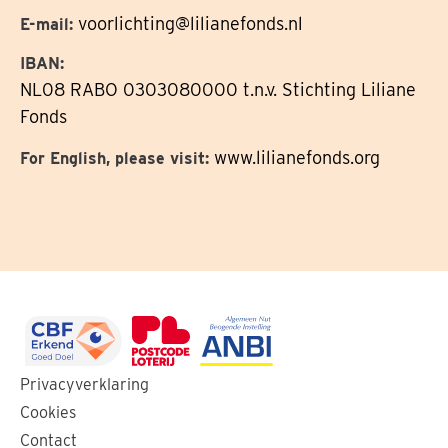
voorlichting@lilianefonds.nl
E-mail:
IBAN:
NL08 RABO 0303080000 t.n.v. Stichting Liliane
Fonds
www.lilianefonds.org
For English, please visit:
Ga
Ga
Ga
Privacyverklaring
naar
naar
naar
Cookies
de
de
de
Contact