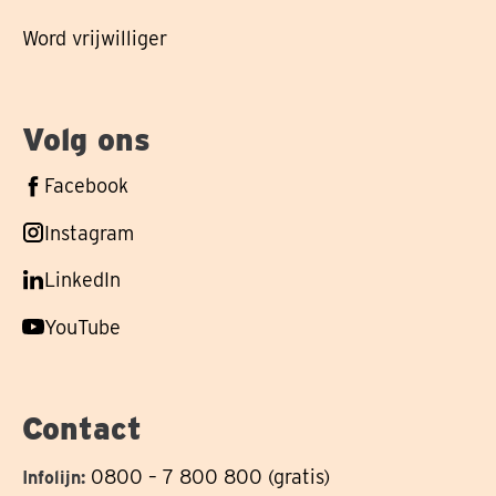
Word vrijwilliger
Volg ons
Volg
Facebook
ons
Volg
Instagram
op
ons
Volg
LinkedIn
op
ons
Volg
YouTube
op
ons
op
Contact
0800 – 7 800 800 (gratis)
Infolijn: