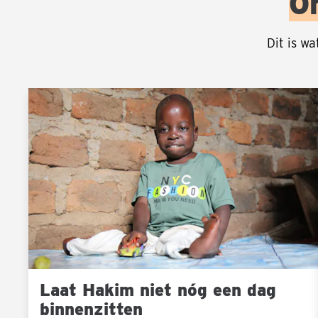
On
Dit is w
Laat
Sla carousel over
Hakim
niet
nóg
een
dag
binnenzitten
Laat Hakim niet nóg een dag
binnenzitten