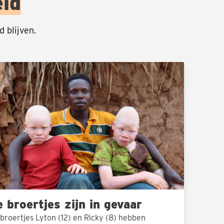
eld
 blijven.
rtjes
ar
 broertjes zijn in gevaar
broertjes Lyton (12) en Ricky (8) hebben