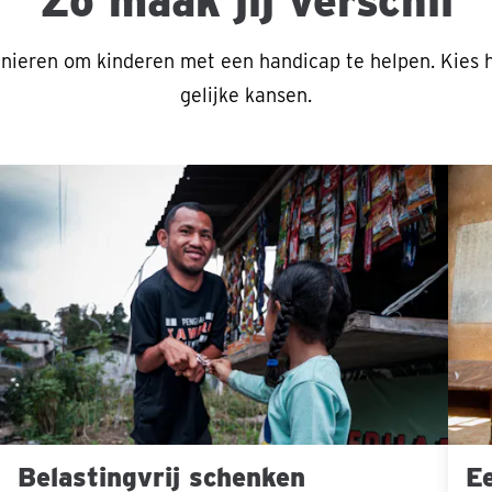
Zo maak jij verschil
anieren om kinderen met een handicap te helpen. Kies ho
gelijke kansen.
Belastingvrij
Een
schenken
were
van
versc
Belastingvrij schenken
Ee