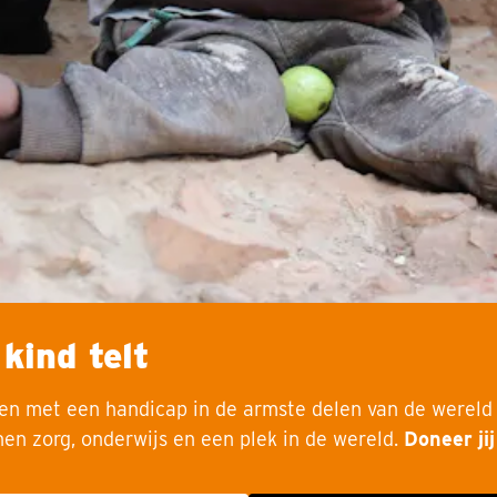
 kind telt
en met een handicap in de armste delen van de wereld
nen zorg, onderwijs en een plek in de wereld.
Doneer ji