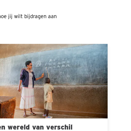
e jij wilt bijdragen aan
ld
hil
n wereld van verschil