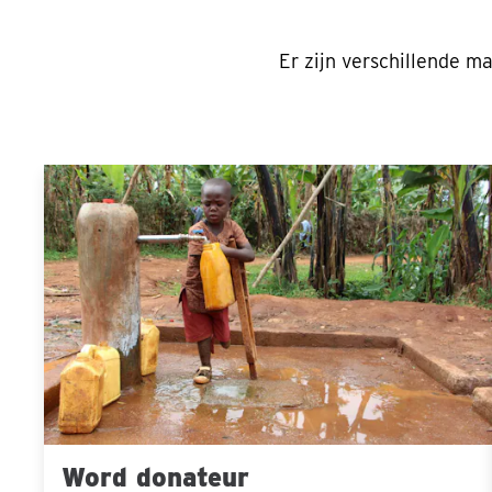
Er zijn verschillende m
Word
Sla carousel over
donateur
Word donateur