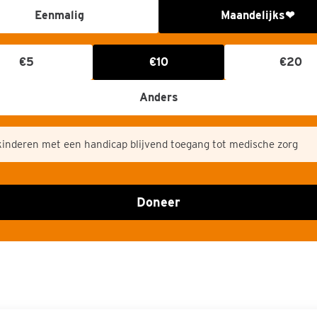
ntie
Eenmalig
Maandelijks
❤
€5
€10
€20
Anders
kinderen met een handicap blijvend toegang tot medische zorg
Doneer
Speel