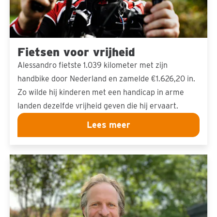
Fietsen voor vrijheid
Alessandro fietste 1.039 kilometer met zijn
handbike door Nederland en zamelde €1.626,20 in.
Zo wilde hij kinderen met een handicap in arme
landen dezelfde vrijheid geven die hij ervaart.
Lees meer
De
hele
klas
maakt