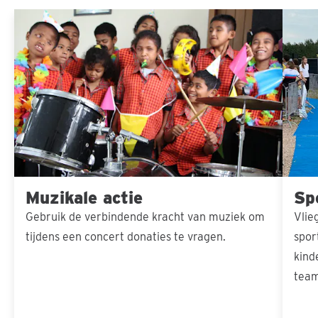
Muzikale
Sport
Sla carousel over
actie
actie
Muzikale actie
Sp
Gebruik de verbindende kracht van muziek om
Vlie
tijdens een concert donaties te vragen.
spor
kind
team