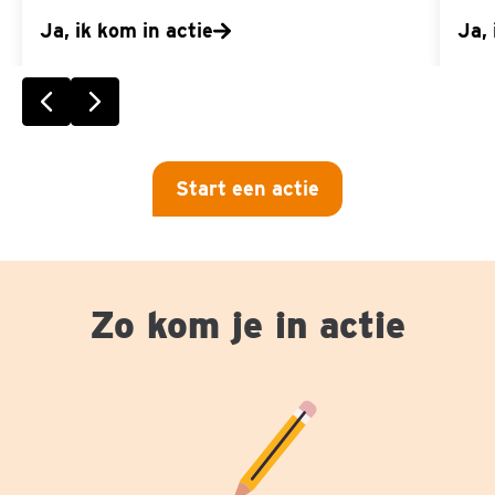
Ja, ik kom in actie
Ja, 
Vorige slide
Volgende slide
Start een actie
Zo kom je in actie