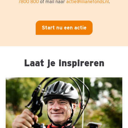
7800 800
of mail naar
actie@lilianefonds.nl
.
Start nu een actie
Laat je inspireren
Fietsen
voor
vrijheid