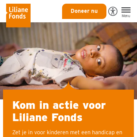
Liliane
Doneer nu
Open
Menu
Fonds
Eye-
Able
toegankeli
Kom in actie voor
Liliane Fonds
Zet je in voor kinderen met een handicap en