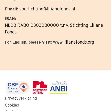
voorlichting@lilianefonds.nl
E-mail:
IBAN:
NL08 RABO 0303080000 t.n.v. Stichting Liliane
Fonds
www.lilianefonds.org
For English, please visit:
Ga
Ga
Ga
Privacyverklaring
naar
naar
naar
Cookies
de
de
de