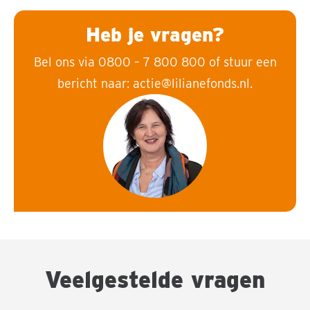
Heb je vragen?
Bel ons via 0800 – 7 800 800 of stuur een
bericht naar: actie@lilianefonds.nl.
Veelgestelde vragen