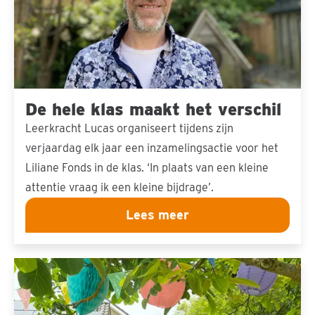
het
verschil
De hele klas maakt het verschil
Leerkracht Lucas organiseert tijdens zijn
verjaardag elk jaar een inzamelingsactie voor het
Liliane Fonds in de klas. ‘In plaats van een kleine
attentie vraag ik een kleine bijdrage’.
Lees meer
Een
feest
vol