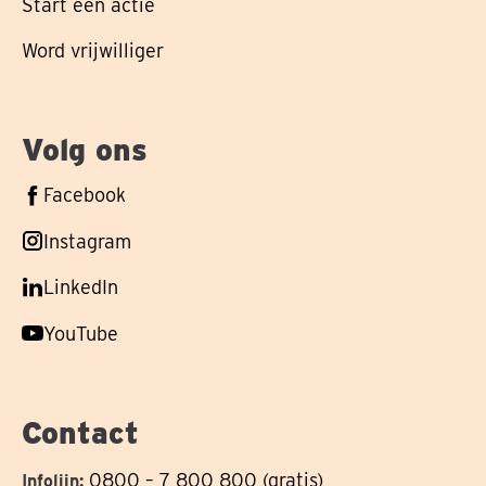
Start een actie
Word vrijwilliger
Volg ons
Volg
Facebook
ons
Volg
Instagram
op
ons
Volg
LinkedIn
op
ons
Volg
YouTube
op
ons
op
Contact
0800 – 7 800 800 (gratis)
Infolijn: