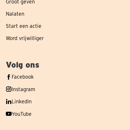
Groot geven
Nalaten
Start een actie
Word vrijwilliger
Volg ons
Volg
Facebook
ons
Volg
Instagram
op
ons
Volg
LinkedIn
op
ons
Volg
YouTube
op
ons
op