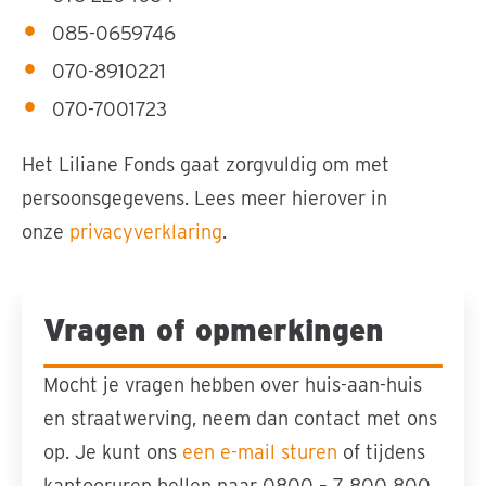
085-0659746
070-8910221
070-7001723
Het Liliane Fonds gaat zorgvuldig om met
persoonsgegevens. Lees meer hierover in
onze
privacyverklaring
.
Vragen of opmerkingen
Sla carousel over
Mocht je vragen hebben over huis-aan-huis
en straatwerving, neem dan contact met ons
op. Je kunt ons
een e-mail sturen
of tijdens
kantooruren bellen naar 0800 – 7 800 800