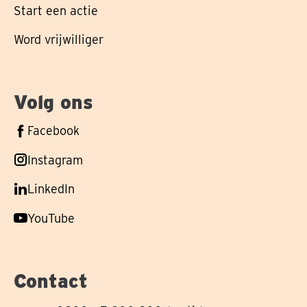
Start een actie
Word vrijwilliger
Volg ons
Volg
Facebook
ons
Volg
Instagram
op
ons
Volg
LinkedIn
op
ons
Volg
YouTube
op
ons
op
Contact