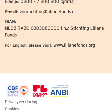
0800 – 7 800 800 (gratis)
Infolijn:
voorlichting@lilianefonds.nl
E-mail:
IBAN:
NL08 RABO 0303080000 t.n.v. Stichting Liliane
Fonds
www.lilianefonds.org
For English, please visit:
Ga
Ga
Ga
Privacyverklaring
naar
naar
naar
Cookies