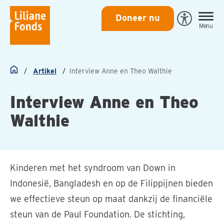
Liliane
Doneer nu
Open
Menu
Fonds
Eye-
Able
toegankeli
Artikel
Interview Anne en Theo Walthie
Home
Interview Anne en Theo
Walthie
Kinderen met het syndroom van Down in
Indonesië, Bangladesh en op de Filippijnen bieden
we effectieve steun op maat dankzij de financiële
steun van de Paul Foundation. De stichting,