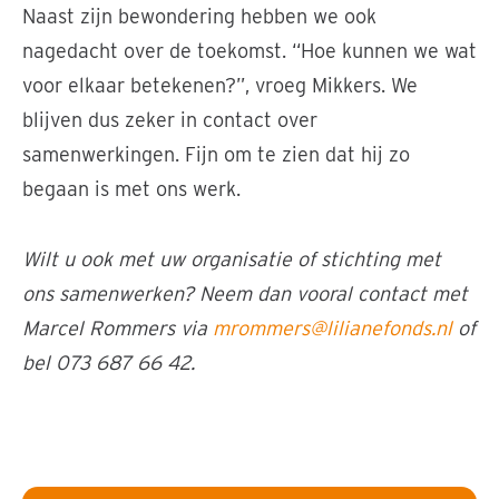
Naast zijn bewondering hebben we ook
nagedacht over de toekomst. “Hoe kunnen we wat
voor elkaar betekenen?”, vroeg Mikkers. We
blijven dus zeker in contact over
samenwerkingen. Fijn om te zien dat hij zo
begaan is met ons werk.
Wilt u ook met uw organisatie of stichting met
ons samenwerken? Neem dan vooral contact met
Marcel Rommers via
mrommers@lilianefonds.nl
of
bel 073 687 66 42.
Burgemeester Jack Mikkers in gesprek met collega's
van het Liliane Fonds © Foto: Liliane Fonds