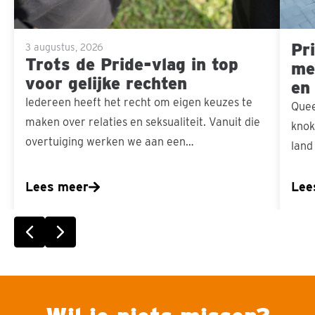
voor
gelijke
Pri
rechten
3 augustus, 2026
Trots de Pride-vlag in top
men
voor gelijke rechten
en
Iedereen heeft het recht om eigen keuzes te
Quee
maken over relaties en seksualiteit. Vanuit die
knok
overtuiging werken we aan een…
land
Lees meer
Lee
Vorige slide
Volgende slide