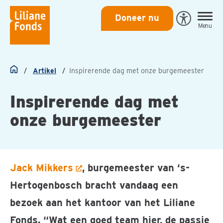
Liliane
Doneer nu
Open
Menu
Fonds
Eye-
Able
toegankeli
Artikel
Inspirerende dag met onze burgemeester
Home
Inspirerende dag met
onze burgemeester
Jack Mikkers
, burgemeester van ‘s-
Hertogenbosch bracht vandaag een
bezoek aan het kantoor van het Liliane
Fonds. “Wat een goed team hier, de passie