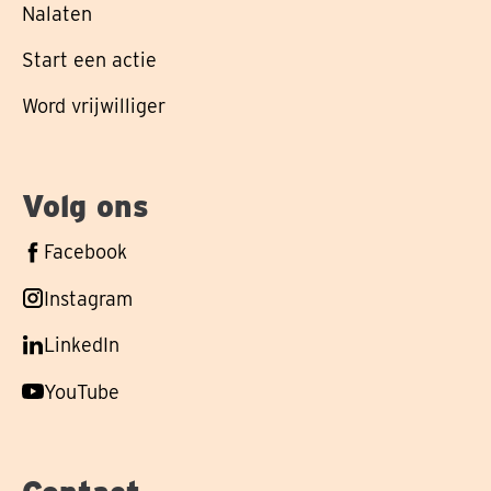
Nalaten
Start een actie
Word vrijwilliger
Volg ons
Volg
Facebook
ons
Volg
Instagram
op
ons
Volg
LinkedIn
op
ons
Volg
YouTube
op
ons
op