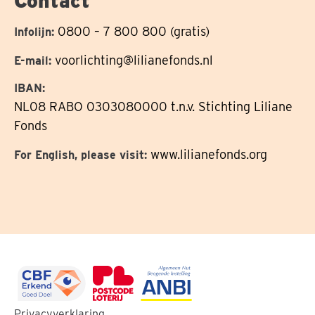
Contact
0800 – 7 800 800 (gratis)
Infolijn:
voorlichting@lilianefonds.nl
E-mail:
IBAN:
NL08 RABO 0303080000 t.n.v. Stichting Liliane
Fonds
www.lilianefonds.org
For English, please visit:
Ga
Ga
Ga
Privacyverklaring