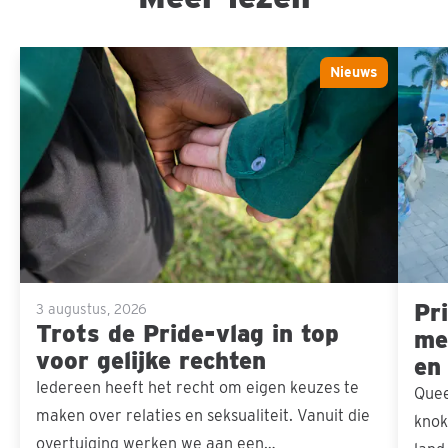
Trots
Pride 
Nieuws
Sla carousel over
de
ons d
Pride-
mensel
vlag
in
top
voor
gelijke
Pri
rechten
3 augustus, 2026
Trots de Pride-vlag in top
men
voor gelijke rechten
en
Iedereen heeft het recht om eigen keuzes te
Quee
maken over relaties en seksualiteit. Vanuit die
knok
overtuiging werken we aan een…