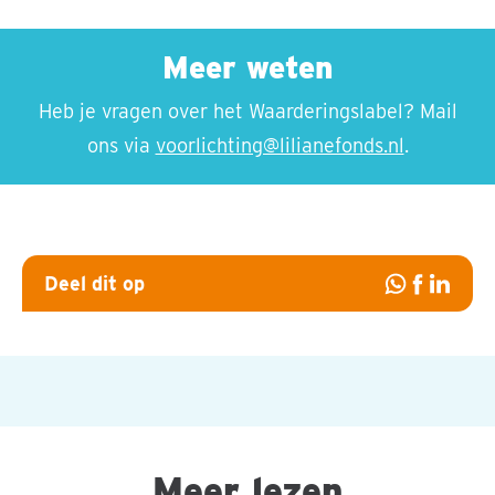
Meer weten
Heb je vragen over het Waarderingslabel? Mail
ons via
voorlichting@lilianefonds.nl
.
Deel dit op
Deel
Deel
Deel
op
op
op
Whatsapp
Facebook
Linked
Meer lezen