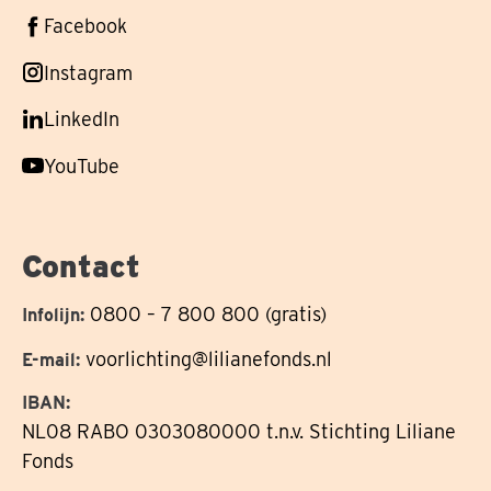
Volg
Facebook
ons
Volg
Instagram
op
ons
Volg
LinkedIn
op
ons
Volg
YouTube
op
ons
op
Contact
0800 – 7 800 800 (gratis)
Infolijn:
voorlichting@lilianefonds.nl
E-mail:
IBAN:
NL08 RABO 0303080000 t.n.v. Stichting Liliane
Fonds