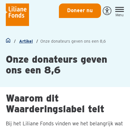
Liliane
Doneer nu
Open
Menu
Fonds
Eye-
Able
toegankeli
Artikel
Onze donateurs geven ons een 8,6
Home
Onze donateurs geven
ons een 8,6
Waarom dit
Waarderingslabel telt
Bij het Liliane Fonds vinden we het belangrijk wat