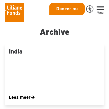
Liliane
Doneer nu
Open
Menu
Fonds
Eye-
Able
toegankeli
Archive
India
India
Lees meer