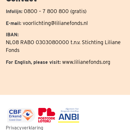
0800 – 7 800 800 (gratis)
Infolijn:
voorlichting@lilianefonds.nl
E-mail:
IBAN:
NL08 RABO 0303080000 t.n.v. Stichting Liliane
Fonds
www.lilianefonds.org
For English, please visit:
Ga
Ga
Ga
Privacyverklaring