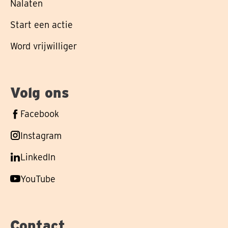
Nalaten
Start een actie
Word vrijwilliger
Volg ons
Volg
Facebook
ons
Volg
Instagram
op
ons
Volg
LinkedIn
op
ons
Volg
YouTube
op
ons
op
Contact