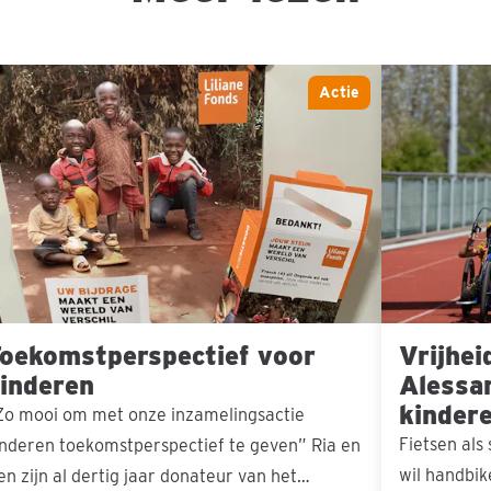
komstperspectief
Vrijheid
Actie
r
op
deren
wielen:
Alessandro’
missie
voor
kinderen
met
oekomstperspectief voor
Vrijhei
een
inderen
Alessa
handicap
kinder
Zo mooi om met onze inzamelingsactie
Fietsen als
inderen toekomstperspectief te geven” Ria en
wil handbi
en zijn al dertig jaar donateur van het…