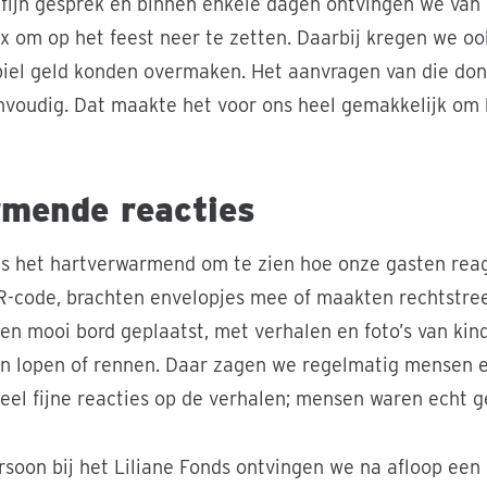
fijn gesprek en binnen enkele dagen ontvingen we van
 om op het feest neer te zetten. Daarbij kregen we o
el geld konden overmaken. Het aanvragen van die don
voudig. Dat maakte het voor ons heel gemakkelijk om b
mende reacties
was het hartverwarmend om te zien hoe onze gasten re
R-code, brachten envelopjes mee of maakten rechtstree
n mooi bord geplaatst, met verhalen en foto’s van kin
n lopen of rennen. Daar zagen we regelmatig mensen ev
eel fijne reacties op de verhalen; mensen waren echt g
soon bij het Liliane Fonds ontvingen we na afloop een 