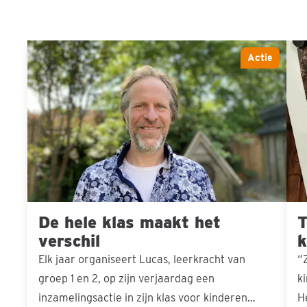
De
Toe
Actie
Sla carousel over
hele
voo
klas
kin
maakt
het
verschil
De hele klas maakt het
T
verschil
k
Elk jaar organiseert Lucas, leerkracht van
“
groep 1 en 2, op zijn verjaardag een
k
inzamelingsactie in zijn klas voor kinderen…
H