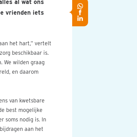
lles al wat ons
Deel
e vrienden iets
Deel
op
Deel
op
Whatsapp
op
Facebook
LinkedIn
an het hart,” vertelt
zorg beschikbaar is.
n. We wilden graag
reld, en daarom
vens van kwetsbare
de best mogelijke
r soms nodig is. In
 bijdragen aan het