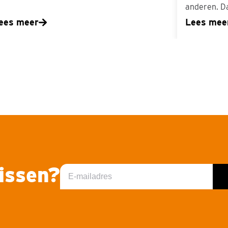
anderen. D
ees meer
Lees mee
missen?
E-
mailadres