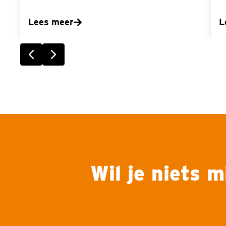
Lees meer
L
Vorige slide
Volgende slide
Wil je niets 