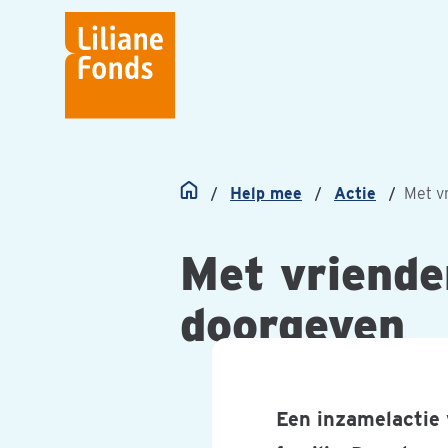
Liliane
Fonds
Help mee
Actie
Met v
Home
Met vriende
doorgeven
Een inzamelactie 