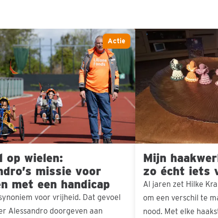
Mijn
Actie
haakwerkjes
betekenen
s
zo
écht
iets
voor
anderen
d op wielen:
Mijn haakwer
ndro’s missie voor
zo écht iets
en met een handicap
Al jaren zet Hilke Kr
 synoniem voor vrijheid. Dat gevoel
om een verschil te m
ker Alessandro doorgeven aan
nood. Met elke haak