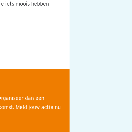
ie iets moois hebben
deren die door een
 Organiseer dan een
omst. Meld jouw actie nu