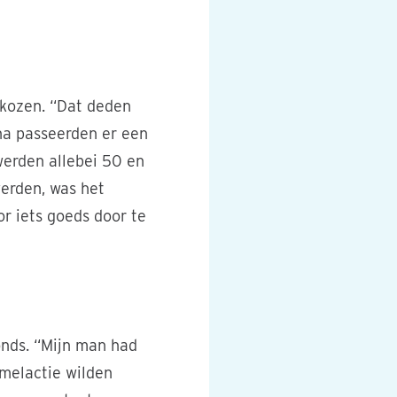
ekozen. “Dat deden
na passeerden er een
 werden allebei 50 en
erden, was het
or iets goeds door te
onds. “Mijn man had
melactie wilden