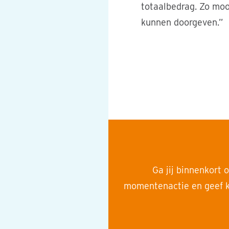
totaalbedrag. Zo moo
kunnen doorgeven.”
"De QR-code hadden we
beperking niet kunnen
Ga jij binnenkort 
momentenactie en geef k