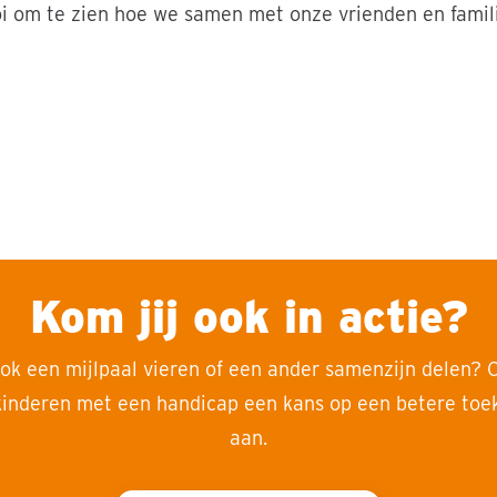
i om te zien hoe we samen met onze vrienden en famil
 op een mooi bord geplaatst, met verhalen en foto’s van kin
 lopen of rennen."
Kom jij ook in actie?
ook een mijlpaal vieren of een ander samenzijn delen?
inderen met een handicap een kans op een betere toek
aan.