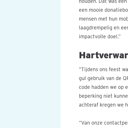
houden. Dat was een 
een mooie donatiebox
mensen met hun mobi
laagdrempelig en een
impactvolle doel.”
Hartverwar
“Tijdens ons feest 
gul gebruik van de Q
code hadden we op ee
beperking niet kunne
achteraf kregen we h
“Van onze contactper