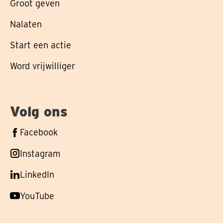
Groot geven
Nalaten
Start een actie
Word vrijwilliger
Volg ons
Volg
Facebook
ons
Volg
Instagram
op
ons
Volg
LinkedIn
op
ons
Volg
YouTube
op
ons
op