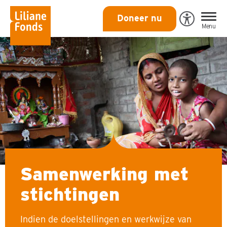
Liliane
Doneer nu
Open
Menu
Fonds
Eye-
Able
toegankeli
Samenwerking met
stichtingen
Indien de doelstellingen en werkwijze van