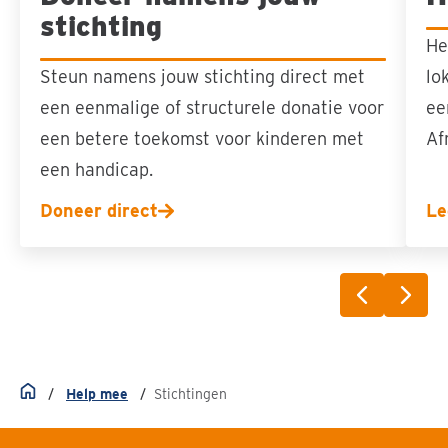
stichting
He
Steun namens jouw stichting direct met
lo
een eenmalige of structurele donatie voor
ee
een betere toekomst voor kinderen met
Af
een handicap.
Doneer direct
Le
Vorige sli
Volg
Help mee
Stichtingen
Home