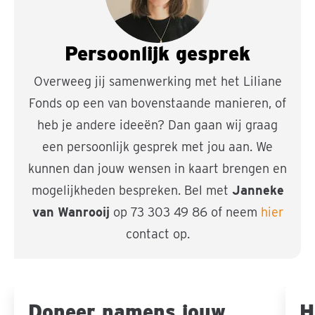
Persoonlijk gesprek
Overweeg jij samenwerking met het Liliane
Fonds op een van bovenstaande manieren, of
heb je andere ideeën? Dan gaan wij graag
een persoonlijk gesprek met jou aan. We
kunnen dan jouw wensen in kaart brengen en
mogelijkheden bespreken. Bel met
Janneke
van Wanrooij
op 73 303 49 86 of neem
hier
contact op.
Doneer namens jouw
H
Sla carousel over