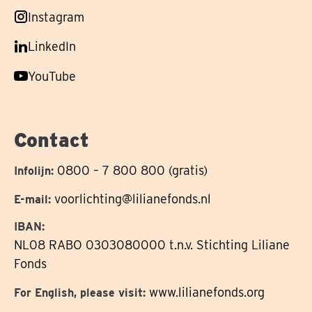
ons
Volg
Instagram
op
ons
Volg
LinkedIn
op
ons
Volg
YouTube
op
ons
op
Contact
0800 – 7 800 800 (gratis)
Infolijn:
voorlichting@lilianefonds.nl
E-mail:
IBAN:
NL08 RABO 0303080000 t.n.v. Stichting Liliane
Fonds
www.lilianefonds.org
For English, please visit: