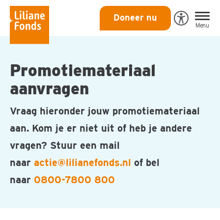
Liliane
Doneer nu
Open
Menu
Fonds
Eye-
Able
toegankeli
Promotiemateriaal
aanvragen
Vraag hieronder jouw promotiemateriaal
aan. Kom je er niet uit of heb je andere
vragen? Stuur een mail
naar
actie@lilianefonds.nl
of bel
naar
0800-7800 800