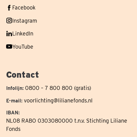
Volg
Facebook
ons
Volg
Instagram
op
ons
Volg
LinkedIn
op
ons
Volg
YouTube
op
ons
op
Contact
0800 – 7 800 800 (gratis)
Infolijn:
voorlichting@lilianefonds.nl
E-mail:
IBAN:
NL08 RABO 0303080000 t.n.v. Stichting Liliane
Fonds