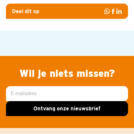
Deel dit op
Deel
Deel
Deel
op
op
op
Whatsapp
Facebook
Linked
Wil je niets missen?
E-
mailadres
Ontvang onze nieuwsbrief