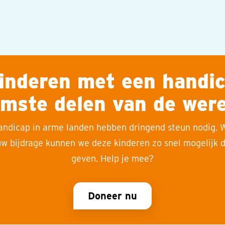
inderen met een handic
rmste delen van de were
andicap in arme landen hebben dringend steun nodig. 
uw bijdrage kunnen we deze kinderen zo snel mogelijk d
geven. Help je mee?
Doneer nu