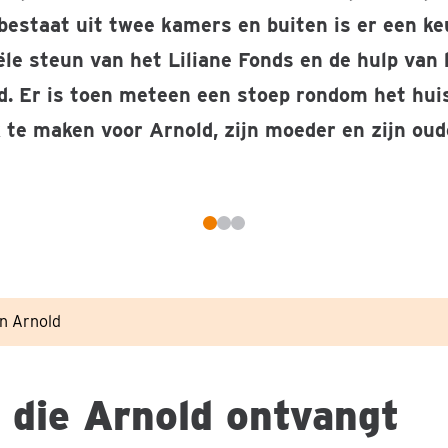
bestaat uit twee kamers en buiten is er een k
ële steun van het Liliane Fonds en de hulp van 
d. Er is toen meteen een stoep rondom het hui
k te maken voor Arnold, zijn moeder en zijn oud
nold, broer Gildas en moeder Clarisse dezelfde handicap. © Fo
S
p
an Arnold
e
e
 die Arnold ontvangt
l
v