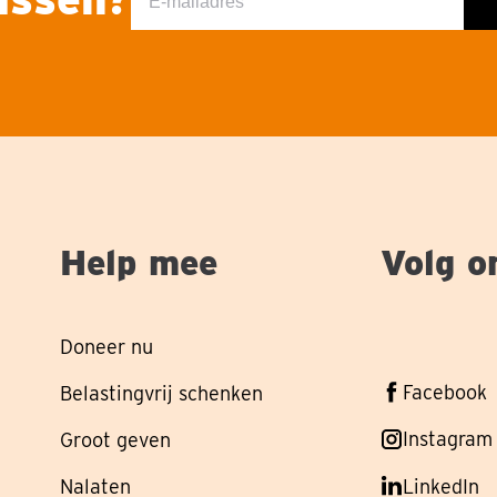
mailadres
Help mee
Volg o
Doneer nu
Volg
Facebook
Belastingvrij schenken
ons
Volg
Instagram
Groot geven
op
ons
Nalaten
Volg
LinkedIn