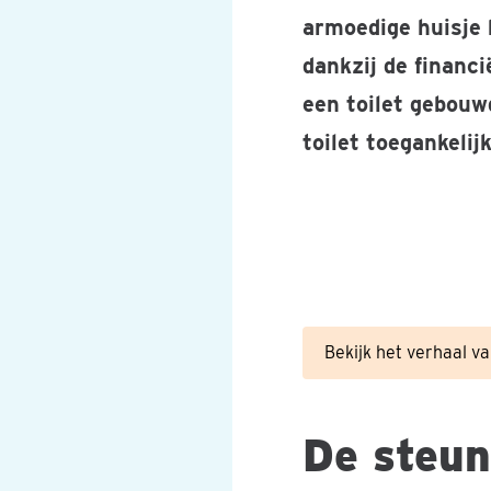
armoedige huisje 
dankzij de financi
een toilet gebouw
toilet toegankelij
In het gezin hebben Ar
Bekijk het verhaal v
De steun