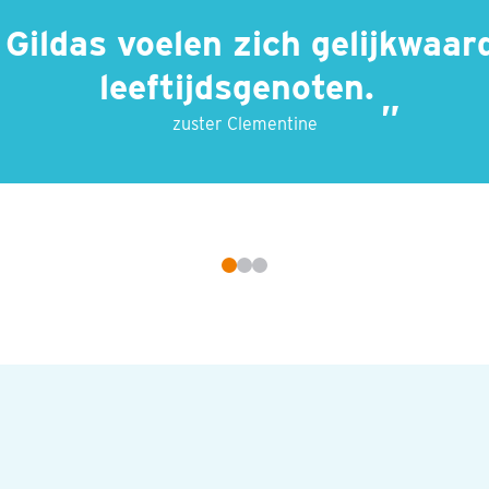
 Gildas voelen zich gelijkwaar
leeftijdsgenoten.
zuster Clementine
n: de dab! © Foto: Chiara Beltramini