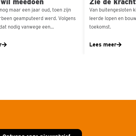
 wil meedoen
Zie de kracht
nog maar een jaar oud, toen zijn
Van buitengesloten k
erbeen geamputeerd werd. Volgens
leerde lopen en bouw
 dat nodig vanwege een…
toekomst.
r
Lees meer