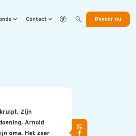
Doneer nu
Fonds
Contact
Open Eye-Able toegankelij
Zoeken
kruipt. Zijn
doening. Arnold
Deel
zijn oma. Het zeer
Deel