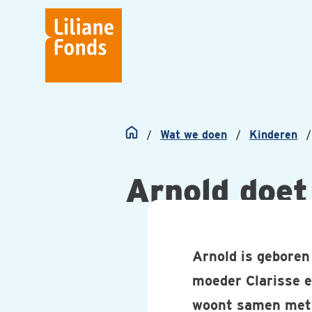
Liliane
Fonds
Wat we doen
Kinderen
Home
Arnold doet
Arnold is geboren 
moeder Clarisse e
woont samen met z