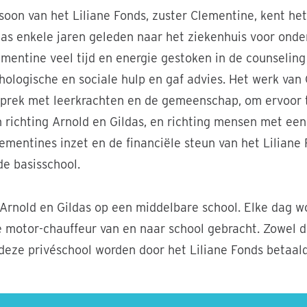
i
oon van het Liliane Fonds, zuster Clementine, kent het 
d
das enkele jaren geleden naar het ziekenhuis voor onde
e
mentine veel tijd en energie gestoken in de counseling
o
hologische en sociale hulp en gaf advies. Het werk van
a
esprek met leerkrachten en de gemeenschap, om ervoor 
f
richting Arnold en Gildas, en richting mensen met een
ementines inzet en de financiële steun van het Liliane
de basisschool.
Arnold en Gildas op een middelbare school. Elke dag w
e motor-chauffeur van en naar school gebracht. Zowel d
deze privéschool worden door het Liliane Fonds betaald