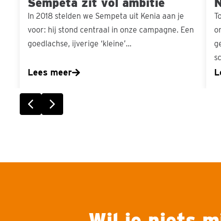
Sempeta zit vol ambitie
N
In 2018 stelden we Sempeta uit Kenia aan je
T
voor: hij stond centraal in onze campagne. Een
o
goedlachse, ijverige ‘kleine’…
g
s
Lees meer
L
Vorige slide
Volgende slide
Wil je niets 