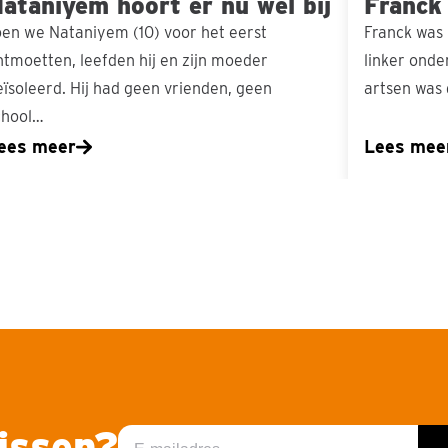
ataniyem hoort er nu wel bij
Franck
oen we Nataniyem (10) voor het eerst
Franck was 
ntmoetten, leefden hij en zijn moeder
linker ond
eïsoleerd. Hij had geen vrienden, geen
artsen was
chool…
ees meer
Lees mee
missen?
E-