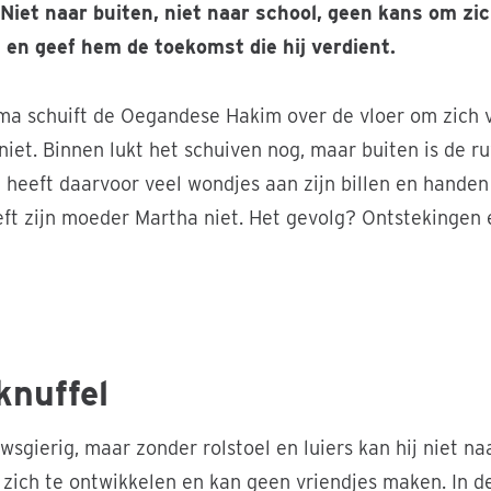
 Niet naar buiten, niet naar school, geen kans om zi
en geef hem de toekomst die hij verdient.
 oma schuift de Oegandese Hakim over de vloer om zich 
niet. Binnen lukt het schuiven nog, maar buiten is de 
ij heeft daarvoor veel wondjes aan zijn billen en hande
eft zijn moeder Martha niet. Het gevolg? Ontstekingen e
thuis omdat hij geen luiers draagt. © Chiara Beltramini
knuffel
wsgierig, maar zonder rolstoel en luiers kan hij niet naa
zich te ontwikkelen en kan geen vriendjes maken. In d