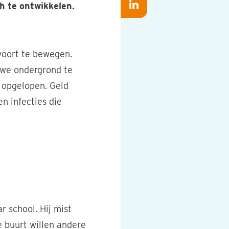
op
ch te ontwikkelen.
Deel
op
Whatsapp
op
Facebook
LinkedIn
voort te bewegen.
ruwe ondergrond te
n opgelopen. Geld
n infecties die
r school. Hij mist
e buurt willen andere