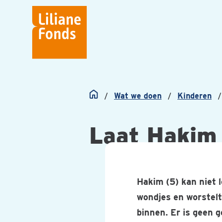
Liliane
Fonds
Wat we doen
Kinderen
Home
Laat Hakim 
Hakim (5) kan niet l
wondjes en worstel
binnen. Er is geen 