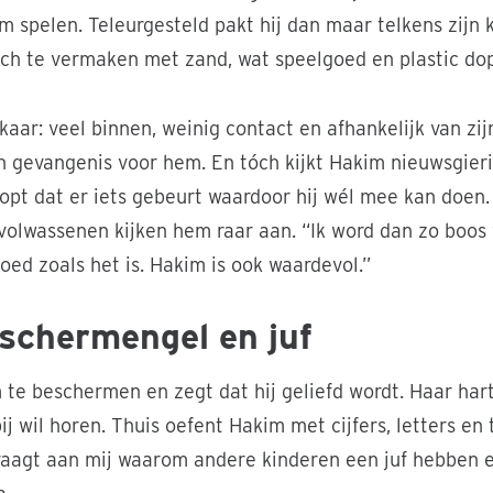
 spelen. Teleurgesteld pakt hij dan maar telkens zijn kn
zich te vermaken met zand, wat speelgoed en plastic dop
kaar: veel binnen, weinig contact en afhankelijk van zij
een gevangenis voor hem. En tóch kijkt Hakim nieuwsgier
hoopt dat er iets gebeurt waardoor hij wél mee kan doen
volwassenen kijken hem raar aan. “Ik word dan zo boos 
goed zoals het is. Hakim is ook waardevol.”
schermengel en juf
te beschermen en zegt dat hij geliefd wordt. Haar har
ij wil horen. Thuis oefent Hakim met cijfers, letters en 
vraagt aan mij waarom andere kinderen een juf hebben en