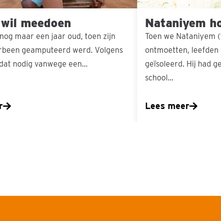
 wil meedoen
Nataniyem ho
nog maar een jaar oud, toen zijn
Toen we Nataniyem (1
erbeen geamputeerd werd. Volgens
ontmoetten, leefden 
 dat nodig vanwege een…
geïsoleerd. Hij had g
school…
r
Lees meer