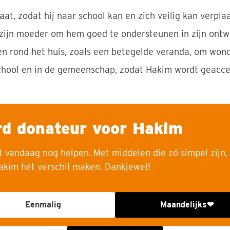
aat, zodat hij naar school kan en zich veilig kan verpla
 zijn moeder om hem goed te ondersteunen in zijn ontw
en rond het huis, zoals een betegelde veranda, om wo
school en in de gemeenschap, zodat Hakim wordt geacc
d donateur voor Hakim
nt vandaag nog helpen. Met middelen die zó simpel zijn
akim hét verschil maken. Dankjewel!
Eenmalig
Maandelijks
❤