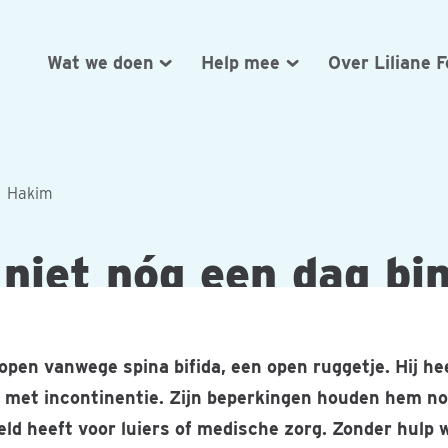
Wat we doen
Help mee
Over Liliane 
Hakim
niet nóg een dag bi
open vanwege spina bifida, een open ruggetje. Hij heef
t met incontinentie. Zijn beperkingen houden hem 
geld heeft voor luiers of medische zorg. Zonder hulp