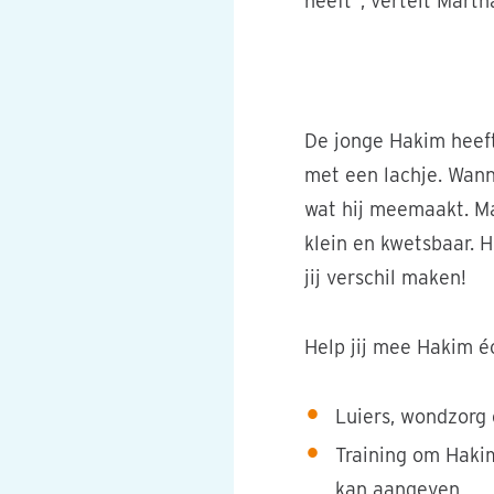
heeft”, vertelt Marth
Martha helpt haar zoon
De jonge Hakim heeft 
met een lachje. Wanne
wat hij meemaakt. Ma
klein en kwetsbaar. H
jij verschil maken!
Help jij mee Hakim é
Luiers, wondzorg
Training om Hakim
kan aangeven