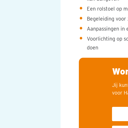
Een rolstoel op m
Begeleiding voor
Aanpassingen in 
Voorlichting op 
doen
Wor
Jij ku
voor H
F
r