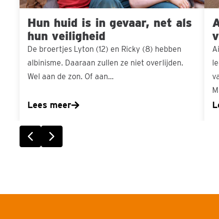
hun
Hun huid is in gevaar, net als
A
veiligheid
hun veiligheid
v
De broertjes Lyton (12) en Ricky (8) hebben
A
albinisme. Daaraan zullen ze niet overlijden.
l
Wel aan de zon. Of aan…
v
M
Lees meer
L
Vorige slide
Volgende slide