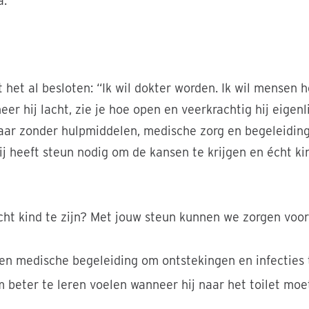
a.
 Hakim waar ze kan. Zo leert ze hem letters en cijfers. © Chi
het al besloten: “Ik wil dokter worden. Ik wil mensen h
er hij lacht, zie je hoe open en veerkrachtig hij eigenli
ar zonder hulpmiddelen, medische zorg en begeleiding b
ij heeft steun nodig om de kansen te krijgen en écht kin
cht kind te zijn? Met jouw steun kunnen we zorgen voor
 en medische begeleiding om ontstekingen en infecties
 beter te leren voelen wanneer hij naar het toilet moet