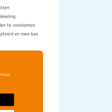
atsen
ikkeling
nden te voorkomen
epteerd en mee kan
, maar