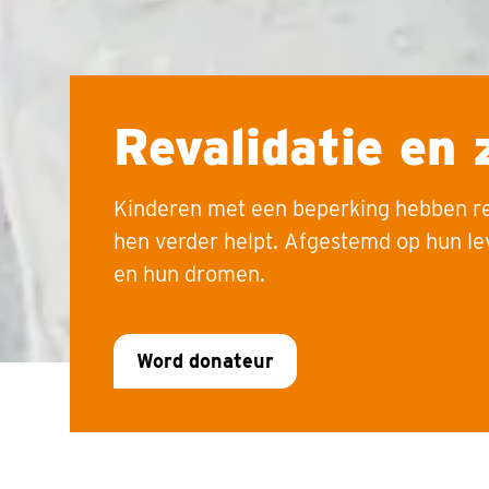
Revalidatie en 
Kinderen met een beperking hebben re
hen verder helpt. Afgestemd op hun l
en hun dromen.
Word donateur