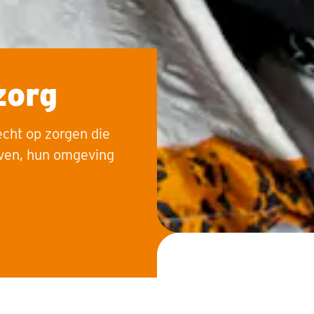
zorg
cht op zorgen die
even, hun omgeving