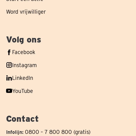
Word vrijwilliger
Volg ons
Volg
Facebook
ons
Volg
Instagram
op
ons
Volg
LinkedIn
op
ons
Volg
YouTube
op
ons
op
Contact
0800 – 7 800 800 (gratis)
Infolijn: