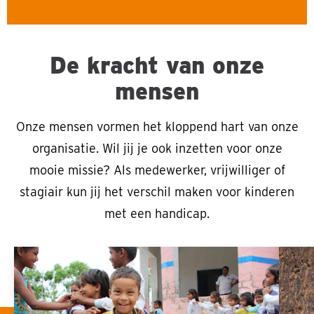
De kracht van onze
mensen
Onze mensen vormen het kloppend hart van onze
organisatie. Wil jij je ook inzetten voor onze
mooie missie? Als medewerker, vrijwilliger of
stagiair kun jij het verschil maken voor kinderen
met een handicap.
Vacatures
Vacat
Sla carousel over
betaalde
stage
functies