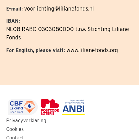
voorlichting@lilianefonds.nl
E-mail:
IBAN:
NL08 RABO 0303080000 t.n.v. Stichting Liliane
Fonds
www.lilianefonds.org
For English, please visit:
Ga
Ga
Ga
Privacyverklaring
naar
naar
naar
Cookies
de
de
de
Contact