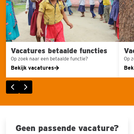
Vacatures betaalde functies
Va
Op zoek naar een betaalde functie?
Op z
Bekijk vacatures
Bek
Vorige slide
Volgende slide
Geen passende vacature?
Sla carousel over