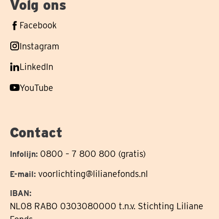
Volg ons
Volg
Facebook
ons
Volg
Instagram
op
ons
Volg
LinkedIn
op
ons
Volg
YouTube
op
ons
op
Contact
0800 – 7 800 800 (gratis)
Infolijn:
voorlichting@lilianefonds.nl
E-mail:
IBAN:
NL08 RABO 0303080000 t.n.v. Stichting Liliane