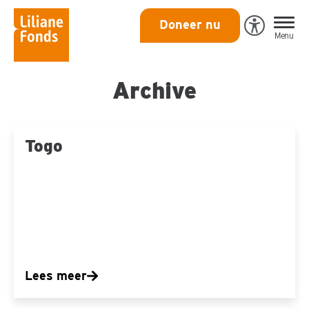
Liliane
Doneer nu
Open
Menu
Fonds
Eye-
Able
toegankeli
Archive
Togo
Togo
Lees meer