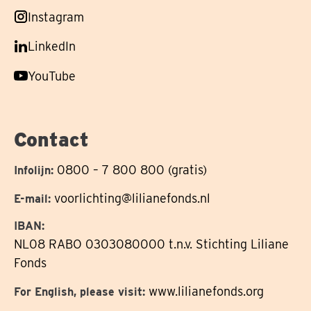
ons
Volg
Instagram
op
ons
Volg
LinkedIn
op
ons
Volg
YouTube
op
ons
op
Contact
0800 – 7 800 800 (gratis)
Infolijn:
voorlichting@lilianefonds.nl
E-mail:
IBAN:
NL08 RABO 0303080000 t.n.v. Stichting Liliane
Fonds
www.lilianefonds.org
For English, please visit: