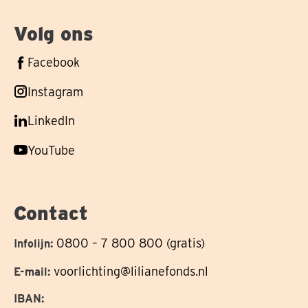
Volg ons
Volg
Facebook
ons
Volg
Instagram
op
ons
Volg
LinkedIn
op
ons
Volg
YouTube
op
ons
op
Contact
0800 – 7 800 800 (gratis)
Infolijn:
voorlichting@lilianefonds.nl
E-mail:
IBAN: