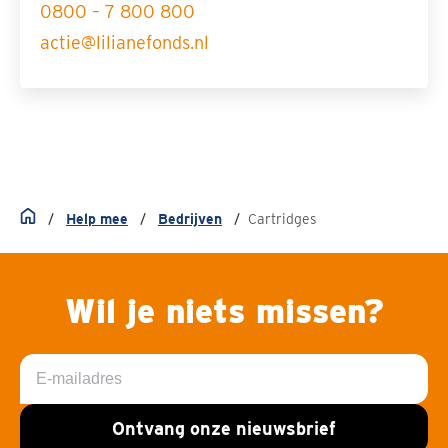
0800 – 7 800 800
actie@lilianefonds.nl
Help mee
Bedrijven
Cartridges
Home
Wil je niets missen?
E-
mailadres
Ontvang onze nieuwsbrief