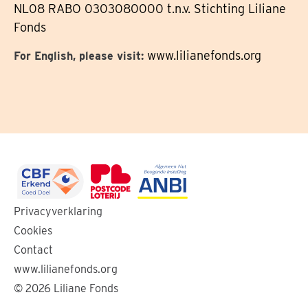
NL08 RABO 0303080000 t.n.v. Stichting Liliane
Fonds
www.lilianefonds.org
For English, please visit:
Ga
Ga
Ga
Privacyverklaring
naar
naar
naar
Cookies
de
de
de
Contact
website
website
website
www.lilianefonds.org
van
van
van
© 2026 Liliane Fonds
CBF
de
ANBI