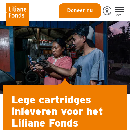
Liliane
Doneer nu
Open
Menu
Fonds
Eye-
Able
toegankeli
Lege cartridges
inleveren voor het
Liliane Fonds