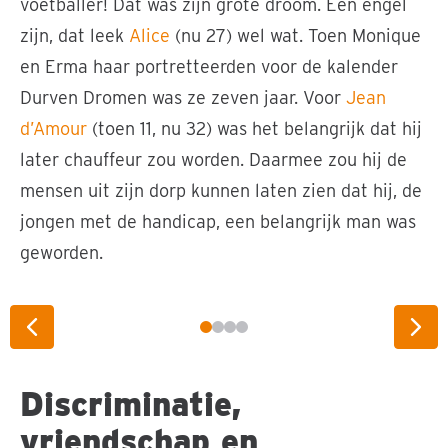
voetballer! Dát was zijn grote droom. Een engel
zijn, dat leek
Alice
(nu 27) wel wat. Toen Monique
en Erma haar portretteerden voor de kalender
Durven Dromen was ze zeven jaar. Voor
Jean
d’Amour
(toen 11, nu 32) was het belangrijk dat hij
later chauffeur zou worden. Daarmee zou hij de
mensen uit zijn dorp kunnen laten zien dat hij, de
jongen met de handicap, een belangrijk man was
geworden.
Monique Velzeboer © Foto: Erma Rotteveel
Vorige slide
Vol
Discriminatie,
vriendschap en