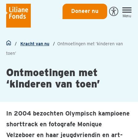
Liliane
Doneer nu
Open
Menu
Fonds
Eye-
Able
toegankeli
Kracht van nu
Ontmoetingen met ‘kinderen van
Home
toen’
Ontmoetingen met
‘kinderen van toen’
In 2004 bezochten Olympisch kampioene
shorttrack en fotografe Monique
Velzeboer en haar jeugdvriendin en art-