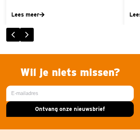
Lees meer
Lee
Vorige slide
Volgende slide
Wil je niets missen?
E-
mailadres
Ontvang onze nieuwsbrief