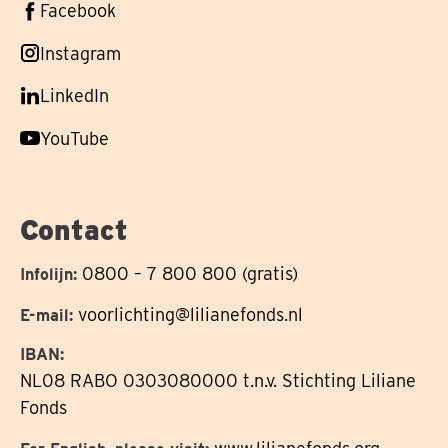
Volg
Facebook
ons
Volg
Instagram
op
ons
Volg
LinkedIn
op
ons
Volg
YouTube
op
ons
op
Contact
0800 – 7 800 800 (gratis)
Infolijn:
voorlichting@lilianefonds.nl
E-mail:
IBAN:
NL08 RABO 0303080000 t.n.v. Stichting Liliane
Fonds