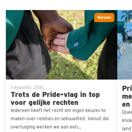
Trots
Pride 
Nieuws
Sla carousel over
de
ons d
Pride-
mensel
vlag
in
top
voor
gelijke
Pri
rechten
3 augustus, 2026
Trots de Pride-vlag in top
men
voor gelijke rechten
en
Iedereen heeft het recht om eigen keuzes te
Quee
maken over relaties en seksualiteit. Vanuit die
knok
overtuiging werken we aan een…
land