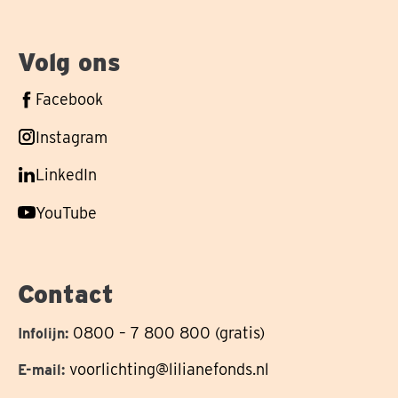
Volg ons
Volg
Facebook
ons
Volg
Instagram
op
ons
Volg
LinkedIn
op
ons
Volg
YouTube
op
ons
op
Contact
0800 – 7 800 800 (gratis)
Infolijn:
voorlichting@lilianefonds.nl
E-mail: