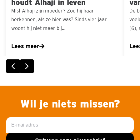
houdt Alhaji in leven
va
Mist Alhaji zijn moeder? Zou hij haar
De b
herkennen, als ze hier was? Sinds vier jaar
voel
woont hij niet meer bij…
(6),
Lees meer
Lee
Vorige slide
Volgende slide
Wil je niets missen?
E-
mailadres