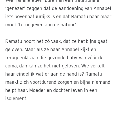
Veel familieleden, buren en een traditionele
‘genezer’ zeggen dat de aandoening van Annabel
iets bovennatuurlijks is en dat Ramatu haar maar
moet ‘teruggeven aan de natuur’.
Ramatu hoort het zó vaak, dat ze het bijna gaat
geloven. Maar als ze naar Annabel kijkt en
terugdenkt aan die gezonde baby van vóór de
coma, dan kán ze het niet geloven. Wie vertelt
haar eindelijk wat er aan de hand is? Ramatu
maakt zich voortdurend zorgen en bijna niemand
helpt haar. Moeder en dochter leven in een
isolement.
Ramatu staat alleen, niemand helpt haar met de zorg
voor Annabel