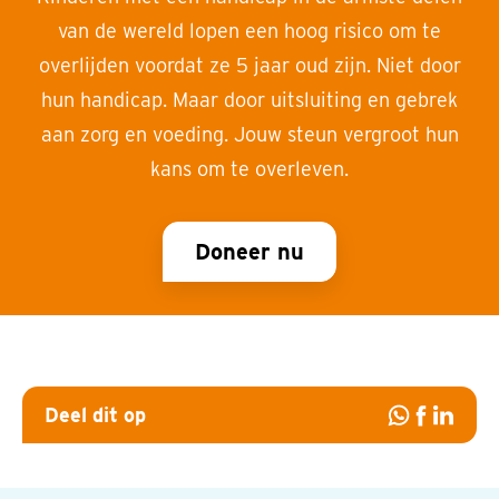
van de wereld lopen een hoog risico om te
overlijden voordat ze 5 jaar oud zijn. Niet door
hun handicap. Maar door uitsluiting en gebrek
aan zorg en voeding. Jouw steun vergroot hun
kans om te overleven.
Doneer nu
Deel dit op
Deel
Deel
Deel
op
op
op
Whatsapp
Facebook
Linked