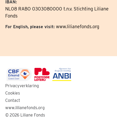
IBAN:
NL08 RABO 0303080000 t.n.v. Stichting Liliane
Fonds
www.lilianefonds.org
For English, please visit:
Ga
Ga
Ga
Privacyverklaring
naar
naar
naar
Cookies
de
de
de
Contact
website
website
website
www.lilianefonds.org
van
van
van
© 2026 Liliane Fonds