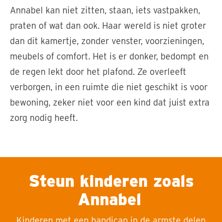
Annabel kan niet zitten, staan,
iets vastpakken,
praten of wat dan ook.
Haar wereld
is niet groter
dan dit
kamer
tje
, zonder
venster,
voorzieningen
,
meubels
of comfort
. H
et
is er
donker, bedompt en
de regen lekt door het plafond
.
Ze overleeft
verborgen, in een
ruimte
die
niet geschikt
is
voor
bewoning
,
zeker
niet voor een kind dat
juist
extra
zorg nodig heeft.
Steun kinderen zoals
Annabel
Kinderen met een handicap in de armste delen