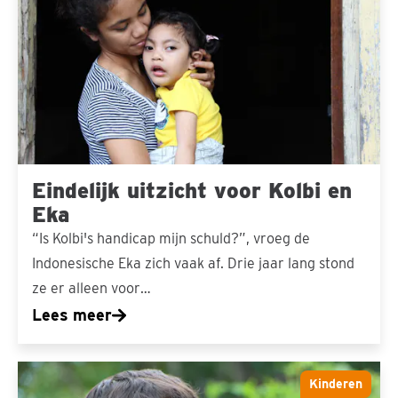
voor
Kolbi
en
Eka
Eindelijk uitzicht voor Kolbi en
Eka
“Is Kolbi's handicap mijn schuld?”, vroeg de
Indonesische Eka zich vaak af. Drie jaar lang stond
ze er alleen voor…
Lees meer
De
Kinderen