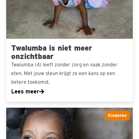
onzichtbaar
Twalumba is niet meer
onzichtbaar
Twalumba (4) leeft zonder zorg en vaak zonder
eten. Met jouw steun krijgt ze een kans op een
betere toekomst.
Lees meer
Esther
Kinderen
was
lang