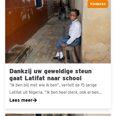
Dankzij
Kinderen
uw
geweldige
steun
gaat
Latifat
naar
school
Dankzij uw geweldige steun
gaat Latifat naar school
“Ik ben blij met wie ik ben”, vertelt de 15-jarige
Latifat uit Nigeria. “Ik ben heel sterk, ook al ben…
Lees meer