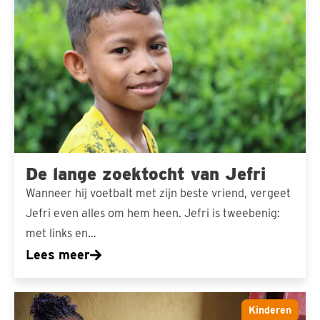
lange
zoektocht
van
Jefri
De lange zoektocht van Jefri
Wanneer hij voetbalt met zijn beste vriend, vergeet
Jefri even alles om hem heen. Jefri is tweebenig:
met links en…
Lees meer
Adin
Kinderen