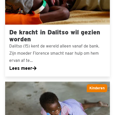
gezien
worden
De kracht in Dalitso wil gezien
worden
Dalitso (15) kent de wereld alleen vanaf de bank.
Zijn moeder Florence smacht naar hulp om hem
ervan af te…
Lees meer
Twalumba
Kinderen
is
niet
meer