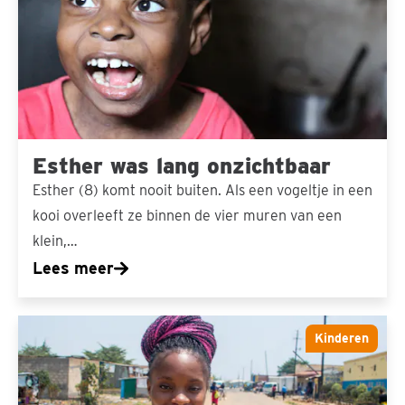
onzichtbaar
Esther was lang onzichtbaar
Esther (8) komt nooit buiten. Als een vogeltje in een
kooi overleeft ze binnen de vier muren van een
klein,…
Lees meer
Christabel
Kinderen
bijt
zich