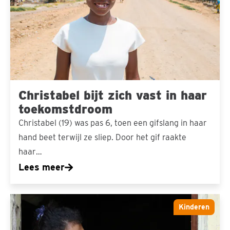
vast
in
haar
toekomstdroom
Christabel bijt zich vast in haar
toekomstdroom
Christabel (19) was pas 6, toen een gifslang in haar
hand beet terwijl ze sliep. Door het gif raakte
haar…
Lees meer
Eindelijk
Kinderen
uitzicht