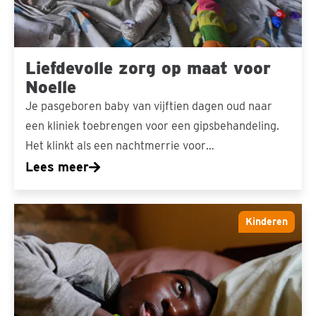
Liefdevolle zorg op maat voor
Noelle
Je pasgeboren baby van vijftien dagen oud naar
een kliniek toebrengen voor een gipsbehandeling.
Het klinkt als een nachtmerrie voor…
Lees meer
De
Kinderen
kracht
in
Dalitso
wil