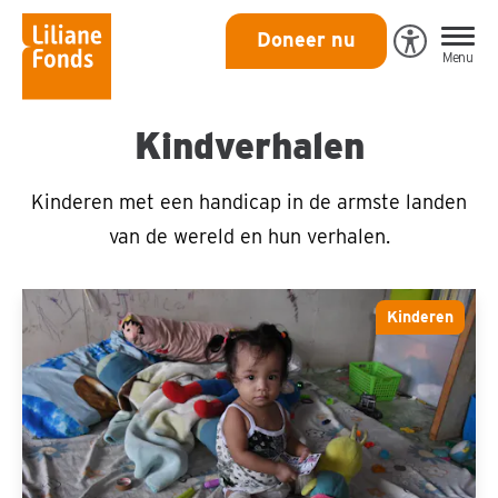
Liliane
Doneer nu
Open
Menu
Fonds
Eye-
Able
toegankeli
Kindverhalen
Kinderen met een handicap in de armste landen
van de wereld en hun verhalen.
Liefdevolle
Kinderen
zorg
op
maat
voor
Noelle