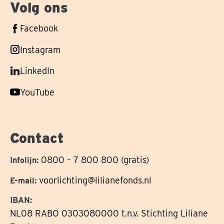
Volg ons
Volg
Facebook
ons
Volg
Instagram
op
ons
Volg
LinkedIn
op
ons
Volg
YouTube
op
ons
op
Contact
0800 – 7 800 800 (gratis)
Infolijn:
voorlichting@lilianefonds.nl
E-mail:
IBAN:
NL08 RABO 0303080000 t.n.v. Stichting Liliane