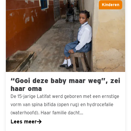
“Gooi
Kinderen
deze
baby
maar
weg”,
zei
haar
oma
“Gooi deze baby maar weg”, zei
haar oma
De 15-jarige Latifat werd geboren met een ernstige
vorm van spina bifida (open rug) en hydrocefalie
(waterhoofd). Haar familie dacht…
Lees meer