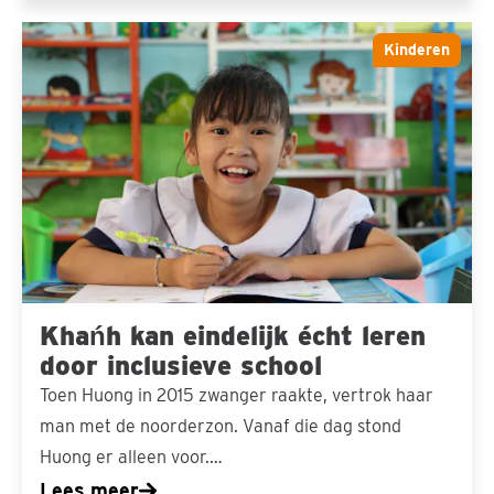
Khańh
Kinderen
kan
eindelijk
écht
leren
door
inclusieve
school
Khańh kan eindelijk écht leren
door inclusieve school
Toen Huong in 2015 zwanger raakte, vertrok haar
man met de noorderzon. Vanaf die dag stond
Huong er alleen voor.…
Lees meer