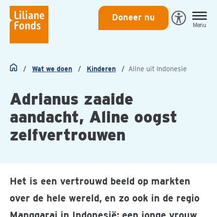
Liliane
Doneer nu
Open
Menu
Fonds
Eye-
Able
toegankeli
Wat we doen
Kinderen
Aline uit Indonesie
Home
Adrianus zaaide
aandacht, Aline oogst
zelfvertrouwen
Het is een vertrouwd beeld op markten
over de hele wereld, en zo ook in de regio
Manggarai in Indonesië: een jonge vrouw