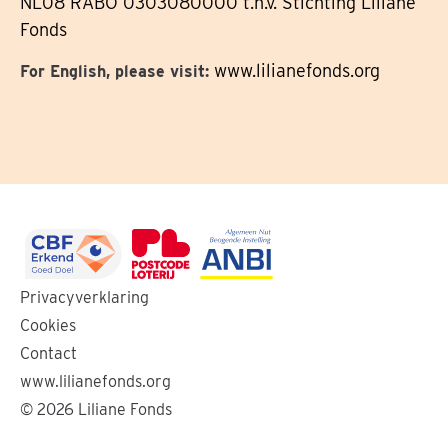
NL08 RABO 0303080000 t.n.v. Stichting Liliane
Fonds
www.lilianefonds.org
For English, please visit:
Ga
Ga
Ga
Privacyverklaring
naar
naar
naar
Cookies
de
de
de
Contact
website
website
website
www.lilianefonds.org
van
van
van
© 2026 Liliane Fonds
CBF
de
ANBI