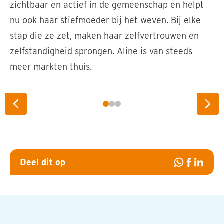
zichtbaar en actief in de gemeenschap en helpt
nu ook haar stiefmoeder bij het weven. Bij elke
stap die ze zet, maken haar zelfvertrouwen en
zelfstandigheid sprongen. Aline is van steeds
meer markten thuis.
Aan de zijde van haar vader groeit het zelfvertrouwen
van Aline. © Foto: Jeffry ​Chaniago
Vorige slide
Vol
Deel dit op
Deel
Deel
Deel
op
op
op
Whatsapp
Facebook
Linked