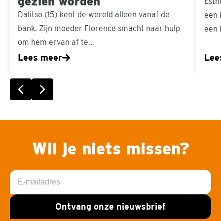
gezien worden
Esth
Dalitso (15) kent de wereld alleen vanaf de
een 
bank. Zijn moeder Florence smacht naar hulp
een 
om hem ervan af te…
Lees meer
Lee
Vorige slide
Volgende slide
Wil je niets missen?
E-
mailadres
Ontvang onze nieuwsbrief