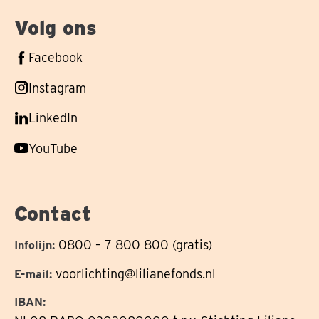
Volg ons
Volg
Facebook
ons
Volg
Instagram
op
ons
Volg
LinkedIn
op
ons
Volg
YouTube
op
ons
op
Contact
0800 – 7 800 800 (gratis)
Infolijn:
voorlichting@lilianefonds.nl
E-mail:
IBAN: