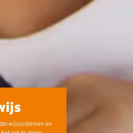
wijs
derwijssystemen en
 het om te leren,