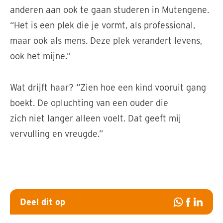
anderen aan ook te gaan studeren in Mutengene.
“Het is een plek die je vormt, als professional,
maar ook als mens. Deze plek verandert levens,
ook het mijne.”
Wat drijft haar? “Zien hoe een kind vooruit gang
boekt. De opluchting van een ouder die
zich niet langer alleen voelt. Dat geeft mij
vervulling en vreugde.”
het Rehabilitation Training Center of Excellence in
Mutengene
Deel dit op
Deel
Deel
Deel
op
op
op