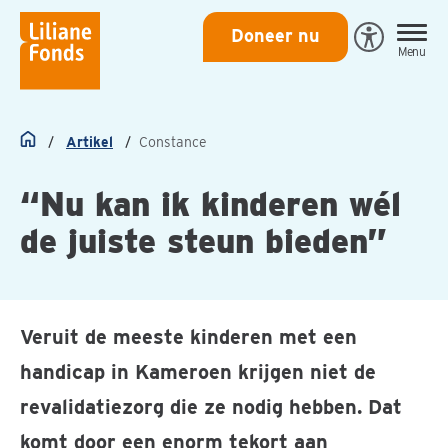
Liliane
Doneer nu
Open
Menu
Fonds
Eye-
Able
toegankeli
Artikel
Constance
Home
“Nu kan ik kinderen wél
de juiste steun bieden”
Veruit de meeste kinderen met een
handicap in Kameroen krijgen niet de
revalidatiezorg die ze nodig hebben. Dat
komt door een enorm tekort aan