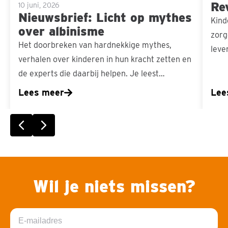
Re
10 juni, 2026
Nieuwsbrief: Licht op mythes
Kind
over albinisme
zorg
Het doorbreken van hardnekkige mythes,
leve
verhalen over kinderen in hun kracht zetten en
de experts die daarbij helpen. Je leest…
Lees meer
Lee
Vorige slide
Volgende slide
Wil je niets missen?
E-