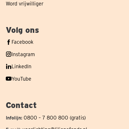
Word vrijwilliger
Volg ons
Volg
Facebook
ons
Volg
Instagram
op
ons
Volg
LinkedIn
op
ons
Volg
YouTube
op
ons
op
Contact
0800 – 7 800 800 (gratis)
Infolijn: