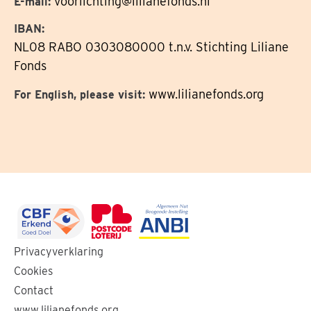
voorlichting@lilianefonds.nl
E-mail:
IBAN:
NL08 RABO 0303080000 t.n.v. Stichting Liliane
Fonds
www.lilianefonds.org
For English, please visit:
Ga
Ga
Ga
Privacyverklaring
naar
naar
naar
Cookies
de
de
de
Contact
website
website
website
www.lilianefonds.org