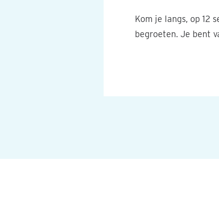
Kom je langs, op 12 s
begroeten. Je bent v
© Foto: Liliane Fonds