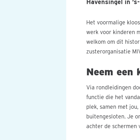
Havensingel in ’
Het voormalige kloos
werk voor kinderen m
welkom om dit histo
zusterorganisatie MI
Neem een k
Via rondleidingen do
functie die het vanda
plek, samen met jou,
buitengesloten. Je o
achter de schermen v