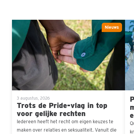
Trots
Pri
Nieuws
Sla carousel over
de
ons
Pride-
men
vlag
in
top
voor
gelijke
P
rechten
3 augustus, 2026
Trots de Pride-vlag in top
m
voor gelijke rechten
e
Iedereen heeft het recht om eigen keuzes te
Q
maken over relaties en seksualiteit. Vanuit die
k