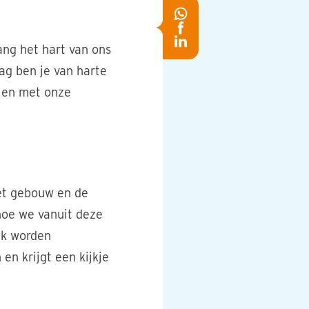
Deel
Deel
op
Deel
ang het hart van ons
op
Whatsapp
op
ag ben je van harte
Facebook
LinkedIn
len met onze
het gebouw en de
 hoe we vanuit deze
ak worden
en krijgt een kijkje