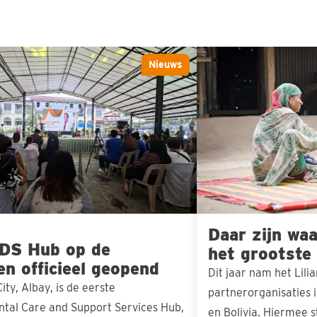
Daar
Nieuws
zijn
waar
onze
steun
het
grootste
verschil
Daar zijn wa
maakt
 DS Hub op de
het grootste
nen officieel geopend
Dit jaar nam het Lili
ity, Albay, is de eerste
partnerorganisaties 
tal Care and Support Services Hub,
en Bolivia. Hiermee s