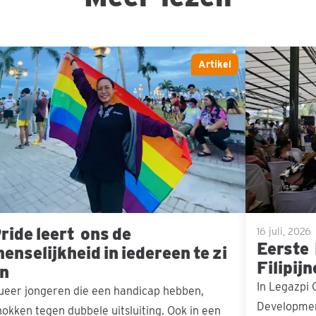
de leert
Eerste
Artikel
 de
DS
selijkheid in iedereen te zien
Hub
op
de
Filipijnen
officieel
geopend
ride leert ons de
16 juli, 2026
Eerste
enselijkheid in iedereen te zi
Filipij
n
In Legazpi C
ueer jongeren die een handicap hebben,
Developmen
nokken tegen dubbele uitsluiting. Ook in een