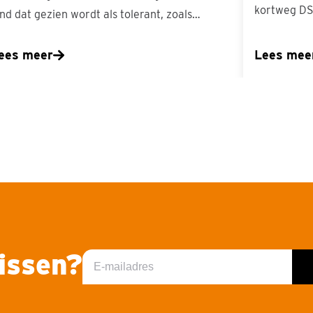
kortweg DS 
and dat gezien wordt als tolerant, zoals…
ees meer
Lees mee
missen?
E-
mailadres