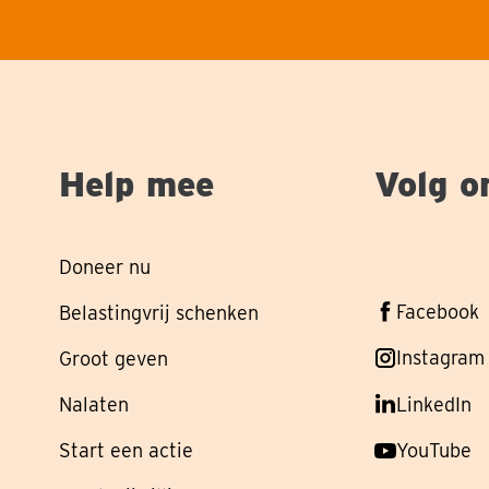
Help mee
Volg o
Doneer nu
Volg
Facebook
Belastingvrij schenken
ons
Volg
Instagram
Groot geven
op
ons
Nalaten
Volg
LinkedIn
op
ons
Start een actie
Volg
YouTube
op
ons