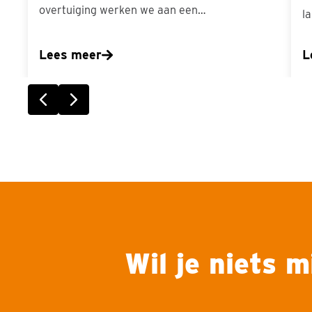
overtuiging werken we aan een…
l
Lees meer
L
Vorige slide
Volgende slide
Wil je niets 