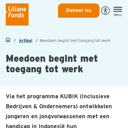
Liliane
Doneer nu
Open
Menu
Fonds
Eye-
Able
toegankeli
Artikel
Meedoen begint met toegang tot werk
Home
Meedoen begint met
toegang tot werk
Via het programma KUBIK (Inclusieve
Bedrijven & Ondernemers) ontwikkelen
jongeren en jongvolwassenen met een
handicap in Indonesië hun