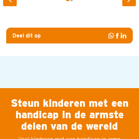
Vorige slide
Vol
Deel dit op
Deel
Deel
Deel
op
op
op
Whatsapp
Facebook
Linked
Steun kinderen met een
handicap in de armste
delen van de wereld