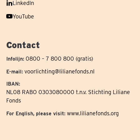
Volg
LinkedIn
op
ons
Volg
YouTube
op
ons
op
Contact
0800 – 7 800 800 (gratis)
Infolijn:
voorlichting@lilianefonds.nl
E-mail:
IBAN:
NL08 RABO 0303080000 t.n.v. Stichting Liliane
Fonds
www.lilianefonds.org
For English, please visit: