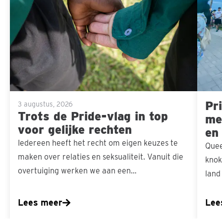
Pride-
mensel
vlag
in
top
voor
gelijke
Pri
rechten
3 augustus, 2026
Trots de Pride-vlag in top
men
voor gelijke rechten
en
Iedereen heeft het recht om eigen keuzes te
Quee
maken over relaties en seksualiteit. Vanuit die
knok
overtuiging werken we aan een…
land
Lees meer
Lee