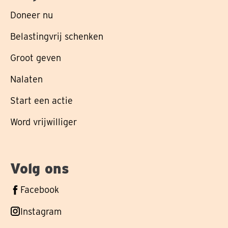
Doneer nu
Belastingvrij schenken
Groot geven
Nalaten
Start een actie
Word vrijwilliger
Volg ons
Volg
Facebook
ons
Volg
Instagram
op
ons