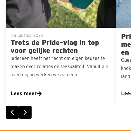
top
voor
gelijke
Pri
rechten
3 augustus, 2026
Trots de Pride-vlag in top
men
voor gelijke rechten
en
Iedereen heeft het recht om eigen keuzes te
Quee
maken over relaties en seksualiteit. Vanuit die
knok
overtuiging werken we aan een…
land
Lees meer
Lee
Vorige slide
Volgende slide