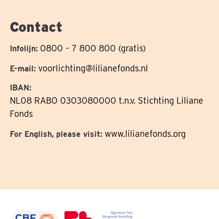
op
Contact
0800 – 7 800 800 (gratis)
Infolijn:
voorlichting@lilianefonds.nl
E-mail:
IBAN:
NL08 RABO 0303080000 t.n.v. Stichting Liliane
Fonds
www.lilianefonds.org
For English, please visit: