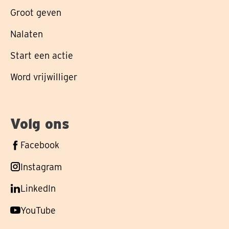
Groot geven
Nalaten
Start een actie
Word vrijwilliger
Volg ons
Volg
Facebook
ons
Volg
Instagram
op
ons
Volg
LinkedIn
op
ons
Volg
YouTube
op
ons