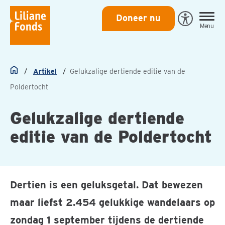
Liliane
Doneer nu
Open
Menu
Fonds
Eye-
Able
toegankeli
Artikel
Gelukzalige dertiende editie van de
Home
Poldertocht
Gelukzalige dertiende
editie van de Poldertocht
Dertien is een geluksgetal. Dat bewezen
maar liefst 2.454 gelukkige wandelaars op
zondag 1 september tijdens de dertiende