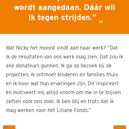
wordt aangedaan. Dáár wil
ik tegen strijden.”
Wat Nicky het mooist vindt aan haar werk? “Dat
ik de resultaten van ons werk mag zien. Dat zou ik
alle donateurs gunnen. Ik ga op bezoek bij de
projecten, ik ontmoet kinderen en families thuis
en ik hoor wat hun ervaringen zijn. Dit inspireert
én motiveert mij altijd enorm om me in te blijven
zetten voor ons doel. Ik ben blij en trots dat ik
mag werken voor het Liliane Fonds.”
Ontmoeting in Oeganda met Margaret die een
hersenbeschadiging heeft.