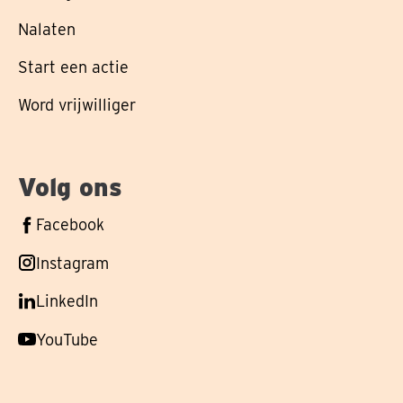
Nalaten
Start een actie
Word vrijwilliger
Volg ons
Volg
Facebook
ons
Volg
Instagram
op
ons
Volg
LinkedIn
op
ons
Volg
YouTube
op
ons
op