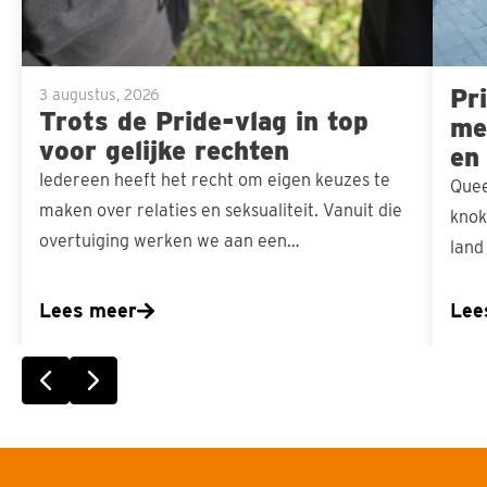
voor
gelijke
Pri
rechten
3 augustus, 2026
Trots de Pride-vlag in top
men
voor gelijke rechten
en
Iedereen heeft het recht om eigen keuzes te
Quee
maken over relaties en seksualiteit. Vanuit die
knok
overtuiging werken we aan een…
land
Lees meer
Lee
Vorige slide
Volgende slide