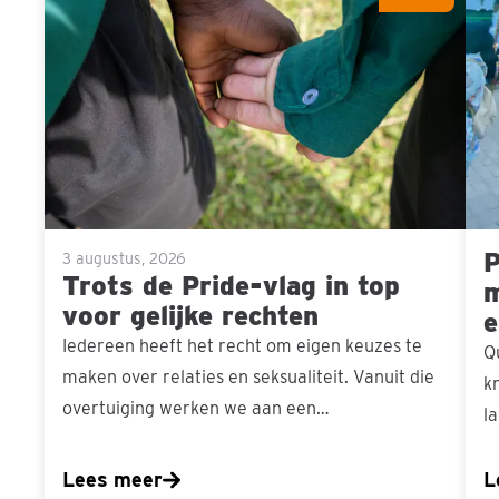
Sla carousel over
de
ons
Pride-
men
vlag
in
top
voor
gelijke
P
rechten
3 augustus, 2026
Trots de Pride-vlag in top
m
voor gelijke rechten
e
Iedereen heeft het recht om eigen keuzes te
Q
maken over relaties en seksualiteit. Vanuit die
k
overtuiging werken we aan een…
l
Lees meer
L