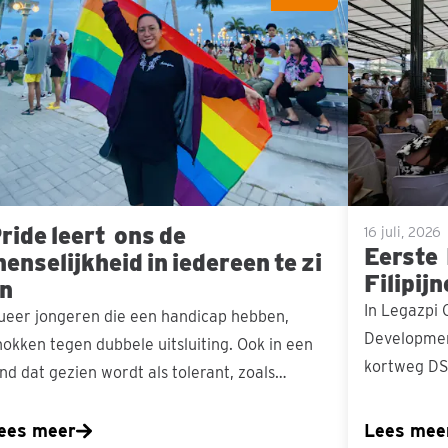
 de
DS
selijkheid in iedereen te zien
Hub
op
de
Filipijnen
officieel
geopend
ride leert ons de
16 juli, 2026
Eerste
enselijkheid in iedereen te zi
Filipij
n
In Legazpi C
ueer jongeren die een handicap hebben,
Developmen
nokken tegen dubbele uitsluiting. Ook in een
kortweg DS 
and dat gezien wordt als tolerant, zoals…
ees meer
Lees mee