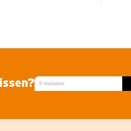
missen?
E-
mailadres