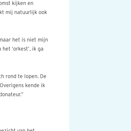
omst kijken en
t mij natuurlijk ook
aar het is niet mijn
het ‘orkest’, ik ga
ch rond te lopen. De
 Overigens kende ik
donateur.”
oezicht van het