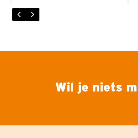
Vorige slide
Volgende slide
Wil je niets 