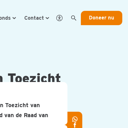
Doneer nu
Fonds
Contact
Open Eye-Able toegankelij
Zoeken
n Toezicht
n Toezicht van
id van de Raad van
Deel
Deel