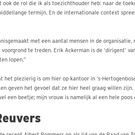
 ook de rol die ik als toezichthouder heb: naar de toek
ddellange termijn. En de internationale context spreek
nnisgemaakt met een aantal mensen in de organisatie, m
 voorgrond te treden. Erik Ackerman is de ‘dirigent’ van 
en lopen.”
t het plezierig is om hier op kantoor in ’s-Hertogenbos
en geven het gevoel dat ze hier heel graag willen zijn.
wel een beetje; mijn vrouw is namelijk al een hele poos 
Reuvers
e recent Albert Rommers op als lid van de Raad van T