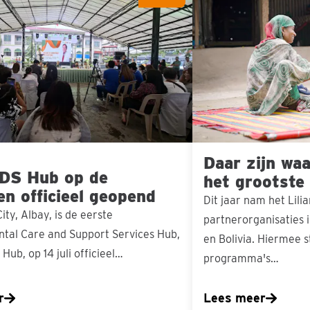
zijn
waar
onze
steun
het
grootste
verschil
Daar zijn wa
maakt
 DS Hub op de
het grootste
nen officieel geopend
Dit jaar nam het Lili
ity, Albay, is de eerste
partnerorganisaties 
tal Care and Support Services Hub,
en Bolivia. Hiermee s
Hub, op 14 juli officieel…
programma's…
r
Lees meer