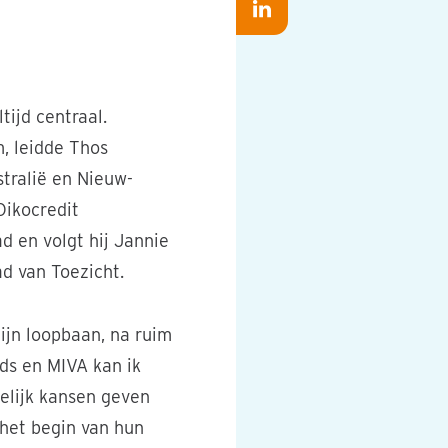
op
Deel
op
Whatsapp
op
Facebook
LinkedIn
ijd centraal.
, leidde Thos
stralië en Nieuw-
Oikocredit
ad en volgt hij Jannie
ad van Toezicht.
ijn loopbaan, na ruim
nds en MIVA kan ik
melijk kansen geven
 het begin van hun