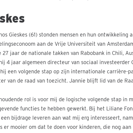
skes
hos Gieskes (61) stonden mensen en hun ontwikkeling alt
elingseconoom aan de Vrije Universiteit van Amsterdam
 27 jaar de nationale takken van Rabobank in Chili, Au
hij 4 jaar algemeen directeur van sociaal investeerder 
 hij een volgende stap op zijn internationale carrière-p
ter van de raad van toezicht. Jannie blijft lid van de Ra
houdende rol is voor mij de logische volgende stap in m
ggevende functies te hebben gewerkt. Bij het Liliane Fo
l een bijdrage leveren aan wat mij erg interesseert, na
s er mooier om dat te doen voor kinderen, die nog aan