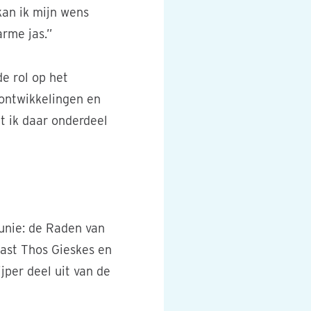
kan ik mijn wens
arme jas.”
e rol op het
e ontwikkelingen en
at ik daar onderdeel
 unie: de Raden van
aast Thos Gieskes en
per deel uit van de