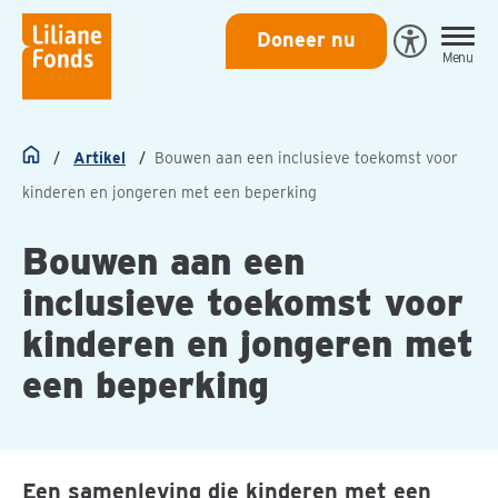
Liliane
Doneer nu
Open
Menu
Fonds
Eye-
Able
toegankeli
Artikel
Bouwen aan een inclusieve toekomst voor
Home
kinderen en jongeren met een beperking
Bouwen aan een
inclusieve toekomst voor
kinderen en jongeren met
een beperking
Een samenleving die kinderen met een