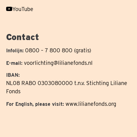
ons
Volg
YouTube
op
ons
op
Contact
0800 – 7 800 800 (gratis)
Infolijn:
voorlichting@lilianefonds.nl
E-mail:
IBAN:
NL08 RABO 0303080000 t.n.v. Stichting Liliane
Fonds
www.lilianefonds.org
For English, please visit: