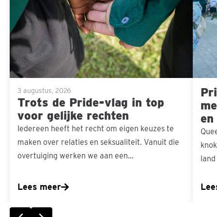
Pride-
mensel
vlag
in
top
voor
gelijke
Pri
rechten
3 augustus, 2026
Trots de Pride-vlag in top
men
voor gelijke rechten
en
Iedereen heeft het recht om eigen keuzes te
Quee
maken over relaties en seksualiteit. Vanuit die
knok
overtuiging werken we aan een…
land
Lees meer
Lee