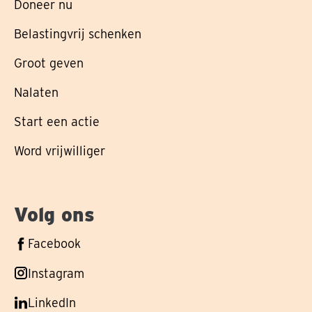
Doneer nu
Belastingvrij schenken
Groot geven
Nalaten
Start een actie
Word vrijwilliger
Volg ons
Volg
Facebook
ons
Volg
Instagram
op
ons
Volg
LinkedIn
op