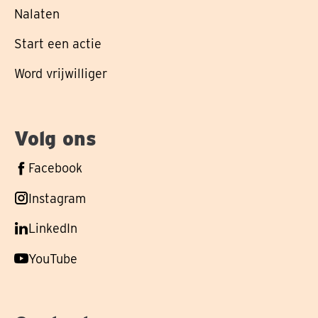
Nalaten
Start een actie
Word vrijwilliger
Volg ons
Volg
Facebook
ons
Volg
Instagram
op
ons
Volg
LinkedIn
op
ons
Volg
YouTube
op
ons
op