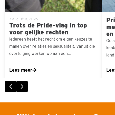
voor
gelijke
Pri
rechten
3 augustus, 2026
Trots de Pride-vlag in top
men
voor gelijke rechten
en
Iedereen heeft het recht om eigen keuzes te
Quee
maken over relaties en seksualiteit. Vanuit die
knok
overtuiging werken we aan een…
land
Lees meer
Lee
Vorige slide
Volgende slide