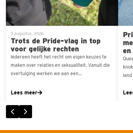
top
voor
gelijke
Pri
rechten
3 augustus, 2026
Trots de Pride-vlag in top
men
voor gelijke rechten
en
Iedereen heeft het recht om eigen keuzes te
Quee
maken over relaties en seksualiteit. Vanuit die
knok
overtuiging werken we aan een…
land
Lees meer
Lee
Vorige slide
Volgende slide