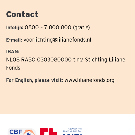
op
Contact
0800 – 7 800 800 (gratis)
Infolijn:
voorlichting@lilianefonds.nl
E-mail:
IBAN:
NL08 RABO 0303080000 t.n.v. Stichting Liliane
Fonds
www.lilianefonds.org
For English, please visit: