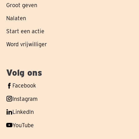
Groot geven
Nalaten
Start een actie
Word vrijwilliger
Volg ons
Volg
Facebook
ons
Volg
Instagram
op
ons
Volg
LinkedIn
op
ons
Volg
YouTube
op
ons