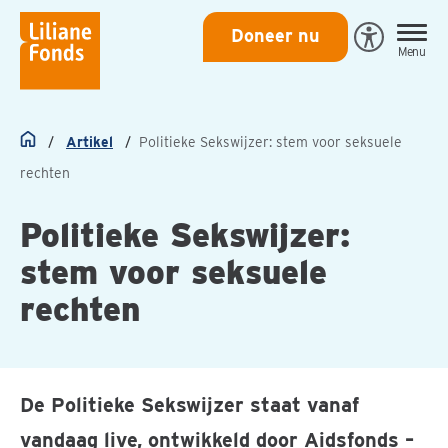
Liliane
Doneer nu
Open
Menu
Fonds
Eye-
Able
toegankeli
Artikel
Politieke Sekswijzer: stem voor seksuele
Home
rechten
Politieke Sekswijzer:
stem voor seksuele
rechten
De Politieke Sekswijzer staat vanaf
vandaag live, ontwikkeld door Aidsfonds –