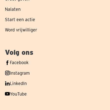
Nalaten
Start een actie
Word vrijwilliger
Volg ons
Volg
Facebook
ons
Volg
Instagram
op
ons
Volg
LinkedIn
op
ons
Volg
YouTube
op
ons
op