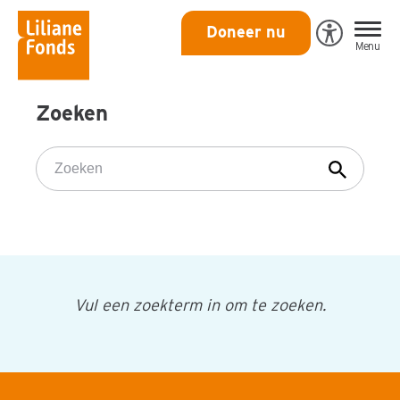
Liliane
Doneer nu
Open
Menu
Fonds
Eye-
Able
toegankeli
Zoeken
Zoeken
Vul een zoekterm in om te zoeken.