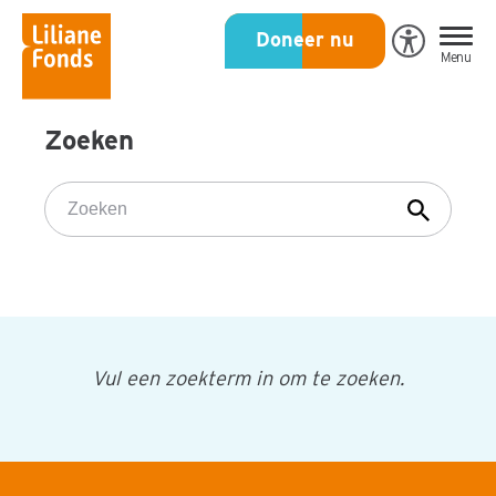
Liliane
Doneer nu
Open
Menu
Fonds
Eye-
Able
toegankeli
Zoeken
Zoeken
Vul een zoekterm in om te zoeken.