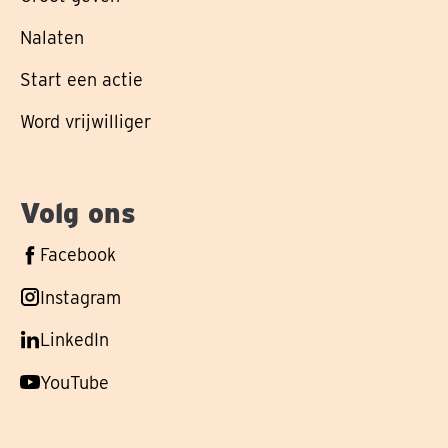
Nalaten
Start een actie
Word vrijwilliger
Volg ons
Volg
Facebook
ons
Volg
Instagram
op
ons
Volg
LinkedIn
op
ons
Volg
YouTube
op
ons
op