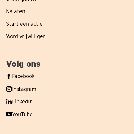
Nalaten
Start een actie
Word vrijwilliger
Volg ons
Volg
Facebook
ons
Volg
Instagram
op
ons
Volg
LinkedIn
op
ons
Volg
YouTube
op
ons
op