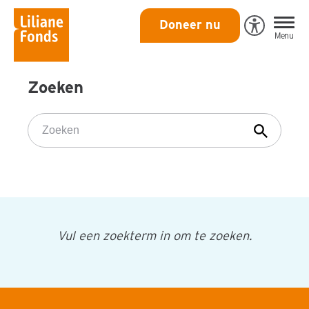
Liliane
Doneer nu
Open
Menu
Fonds
Eye-
Able
toegankeli
Zoeken
Zoeken
Vul een zoekterm in om te zoeken.